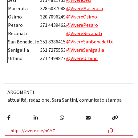
Jesi
371.4821733
@VivereJesi
Macerata
328.6037088
@VivereMacerata
Osimo
320.7096249
@VivereOsimo
Pesaro
371.4439462
@ViverePesaro
Recanati
@VivereRecanati
San Benedetto
351.8386415
@VivereSanBenedetto
Senigallia
351.7275553
@VivereSenigallia
Urbino
371.4499877
@VivereUrbino
ARGOMENTI
attualità
,
redazione
,
Sara Santini
,
comunicato stampa
https://vivere.me/bCM7