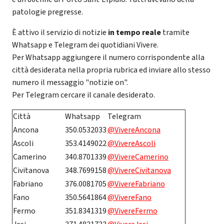
patologie pregresse.
È attivo il servizio di notizie
in tempo reale
tramite
Whatsapp e Telegram dei quotidiani Vivere.
Per Whatsapp aggiungere il numero corrispondente alla
città desiderata nella propria rubrica ed inviare allo stesso
numero il messaggio "notizie on".
Per Telegram cercare il canale
desiderato.
Città
Whatsapp
Telegram
Ancona
350.0532033
@VivereAncona
Ascoli
353.4149022
@VivereAscoli
Camerino
340.8701339
@VivereCamerino
Civitanova
348.7699158
@VivereCivitanova
Fabriano
376.0081705
@VivereFabriano
Fano
350.5641864
@VivereFano
Fermo
351.8341319
@VivereFermo