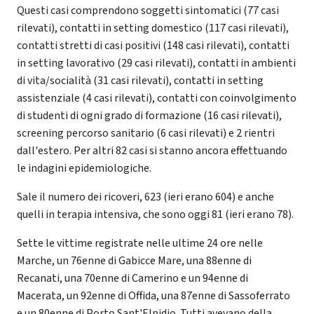
Questi casi comprendono soggetti sintomatici (77 casi
rilevati), contatti in setting domestico (117 casi rilevati),
contatti stretti di casi positivi (148 casi rilevati), contatti
in setting lavorativo (29 casi rilevati), contatti in ambienti
di vita/socialità (31 casi rilevati), contatti in setting
assistenziale (4 casi rilevati), contatti con coinvolgimento
di studenti di ogni grado di formazione (16 casi rilevati),
screening percorso sanitario (6 casi rilevati) e 2 rientri
dall'estero. Per altri 82 casi si stanno ancora effettuando
le indagini epidemiologiche.
Sale il numero dei ricoveri, 623 (ieri erano 604) e anche
quelli in terapia intensiva, che sono oggi 81 (ieri erano 78).
Sette le vittime registrate nelle ultime 24 ore nelle
Marche, un 76enne di Gabicce Mare, una 88enne di
Recanati, una 70enne di Camerino e un 94enne di
Macerata, un 92enne di Offida, una 87enne di Sassoferrato
e un 80enne di Porto Sant'Elpidio. Tutti avevano della