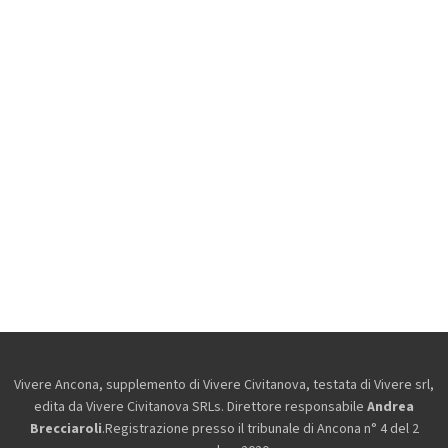
Vivere Ancona, supplemento di Vivere Civitanova, testata di Vivere srl,
edita da
Vivere Civitanova SRLs. Direttore responsabile
Andrea
Brecciaroli
.Registrazione presso il tribunale di Ancona n° 4 del 2