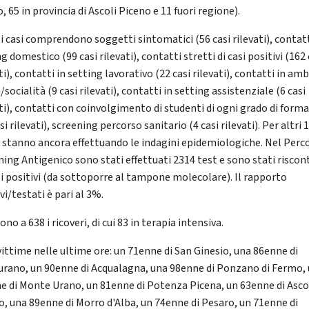
 65 in provincia di Ascoli Piceno e 11 fuori regione).
i casi comprendono soggetti sintomatici (56 casi rilevati), contatt
g domestico (99 casi rilevati), contatti stretti di casi positivi (162 
ti), contatti in setting lavorativo (22 casi rilevati), contatti in am
a/socialità (9 casi rilevati), contatti in setting assistenziale (6 casi
ati), contatti con coinvolgimento di studenti di ogni grado di form
si rilevati), screening percorso sanitario (4 casi rilevati). Per altri 
si stanno ancora effettuando le indagini epidemiologiche. Nel Perc
ning Antigenico sono stati effettuati 2314 test e sono stati riscon
si positivi (da sottoporre al tampone molecolare). Il rapporto
vi/testati è pari al 3%.
no a 638 i ricoveri, di cui 83 in terapia intensiva.
 vittime nelle ultime ore: un 71enne di San Ginesio, una 86enne di
rano, un 90enne di Acqualagna, una 98enne di Ponzano di Fermo,
e di Monte Urano, un 81enne di Potenza Picena, un 63enne di Asco
o, una 89enne di Morro d'Alba, un 74enne di Pesaro, un 71enne di