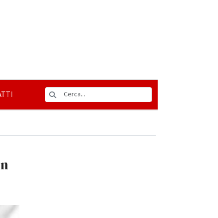
TTI
in