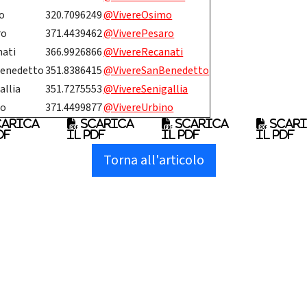
o
320.7096249
@VivereOsimo
ro
371.4439462
@ViverePesaro
nati
366.9926866
@VivereRecanati
Benedetto
351.8386415
@VivereSanBenedetto
allia
351.7275553
@VivereSenigallia
no
371.4499877
@VivereUrbino
arica
Scarica
Scarica
Scar
df
il pdf
il pdf
il pdf
Torna all'articolo