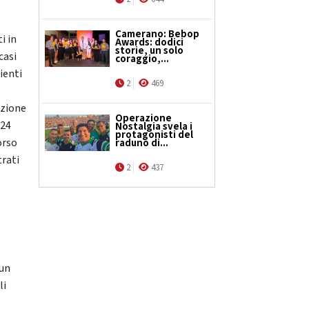
Camerano: Bebop
i in
Awards: dodici
storie, un solo
casi
coraggio,...
bienti
2
469
azione
Operazione
124
Nostalgia svela i
protagonisti del
orso
raduno di...
trati
2
437
 un
li