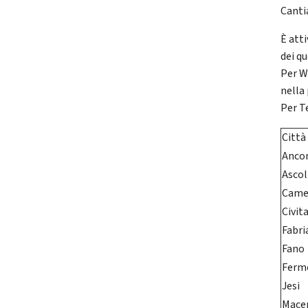
Canti
È atti
dei qu
Per W
nella
Per T
Città
Anco
Ascol
Came
Civit
Fabri
Fano
Ferm
Jesi
Mace