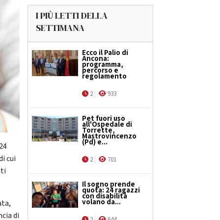
I PIÙ LETTI DELLA
SETTIMANA
Ecco il Palio di
Ancona:
programma,
percorso e
regolamento
2
933
Pet fuori uso
all'Ospedale di
Torrette,
Mastrovincenzo
(Pd) e...
 24
i cui
2
701
ti
Il sogno prende
quota: 24 ragazzi
con disabilità
volano da...
ata,
ncia di
2
644