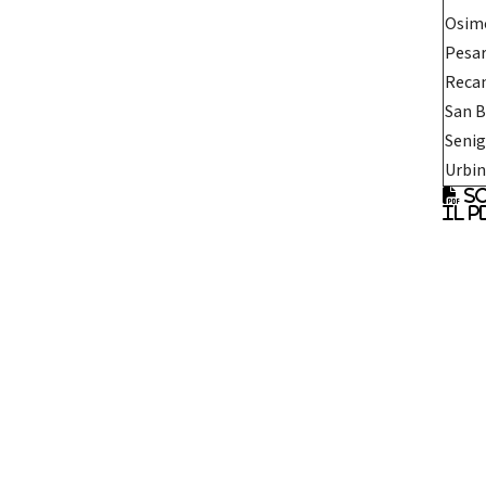
Osim
Pesa
Reca
San 
Senig
Urbi
Sc
il p