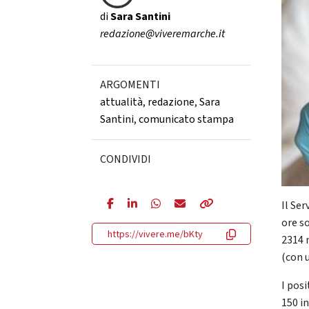
di
Sara Santini
redazione@viveremarche.it
ARGOMENTI
attualità
,
redazione
,
Sara
Santini
,
comunicato stampa
CONDIVIDI
Il Se
ore s
https://vivere.me/bKty
2314 
(con u
I posi
150 in