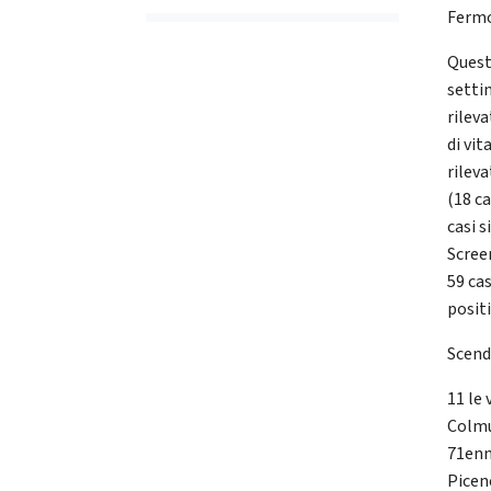
Fermo,
Quest
settin
rileva
di vit
rilev
(18 ca
casi 
Scree
59 ca
positi
Scendo
11 le
Colmu
71enn
Picen