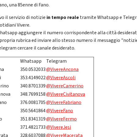
ano, una 85enne di Fano.
vo il servizio di notizie
in tempo reale
tramite Whatsapp e Teleg
otidiani Vivere.
hatsapp aggiungere il numero corrispondente alla città desidera
 propria rubrica ed inviare allo stesso numero il messaggio "notizie
elegram cercare il canale
desiderato.
Whatsapp
Telegram
na
350.0532033
@VivereAncona
i
353.4149022
@VivereAscoli
rino
340.8701339
@VivereCamerino
anova
348.7699158
@VivereCivitanova
ano
376.0081705
@VivereFabriano
350.5641864
@VivereFano
o
351.8341319
@VivereFermo
371.4821733
@VivereJesi
rata
328.6037088
@VivereMacerata