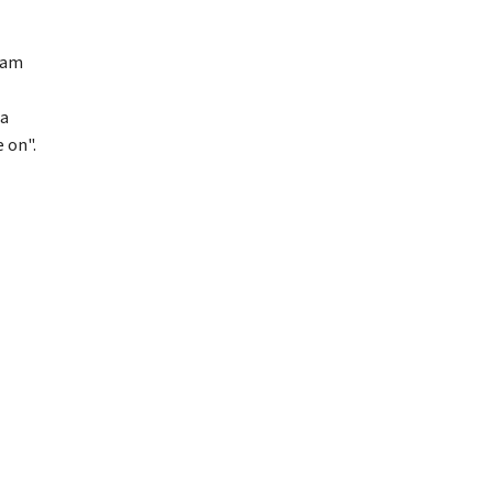
ram
ta
 on".