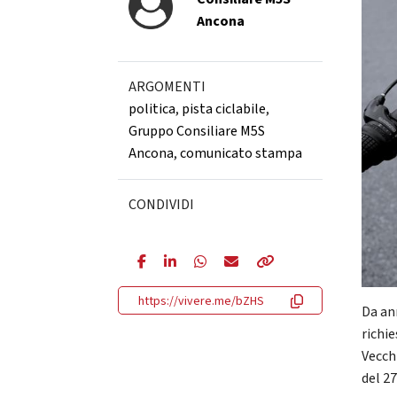
Ancona
ARGOMENTI
politica
,
pista ciclabile
,
Gruppo Consiliare M5S
Ancona
,
comunicato stampa
CONDIVIDI
https://vivere.me/bZHS
Da ann
richie
Vecch
del 2