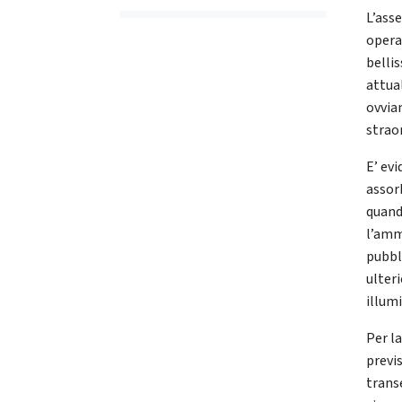
L’ass
operaz
belli
attua
ovvia
strao
E’ ev
assorb
quand
l’amm
pubbl
ulteri
illum
Per l
previ
trans