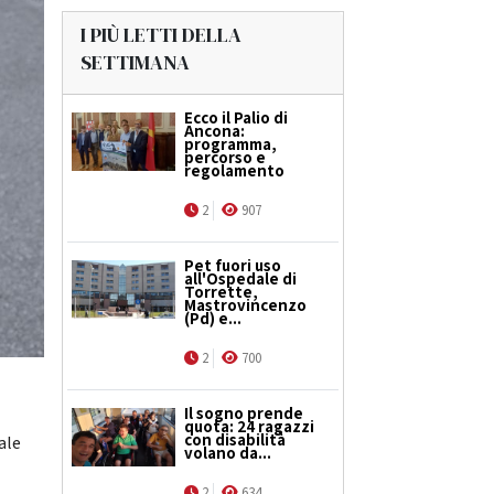
I PIÙ LETTI DELLA
SETTIMANA
Ecco il Palio di
Ancona:
programma,
percorso e
regolamento
2
907
Pet fuori uso
all'Ospedale di
Torrette,
Mastrovincenzo
(Pd) e...
2
700
Il sogno prende
quota: 24 ragazzi
con disabilità
ale
volano da...
2
634