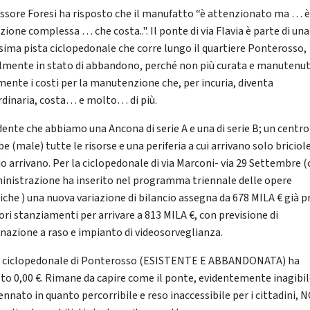
essore Foresi ha risposto che il manufatto “è attenzionato ma … 
ione complessa … che costa..". Il ponte di via Flavia è parte di una
ssima pista ciclopedonale che corre lungo il quartiere Ponterosso,
lmente in stato di abbandono, perché non più curata e manutenut
mente i costi per la manutenzione che, per incuria, diventa
rdinaria, costa… e molto… di più.
idente che abbiamo una Ancona di serie A e una di serie B; un centro
e (male) tutte le risorse e una periferia a cui arrivano solo bricio
o arrivano. Per la ciclopedonale di via Marconi- via 29 Settembre (
inistrazione ha inserito nel programma triennale delle opere
iche ) una nuova variazione di bilancio assegna da 678 MILA € già pr
ori stanziamenti per arrivare a 813 MILA €, con previsione di
inazione a raso e impianto di videosorveglianza.
a ciclopedonale di Ponterosso (ESISTENTE E ABBANDONATA) ha
sto 0,00 €. Rimane da capire come il ponte, evidentemente inagibil
ennato in quanto percorribile e reso inaccessibile per i cittadini, 