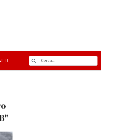
TTI
ro
 B"