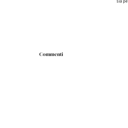
sia p
Commenti