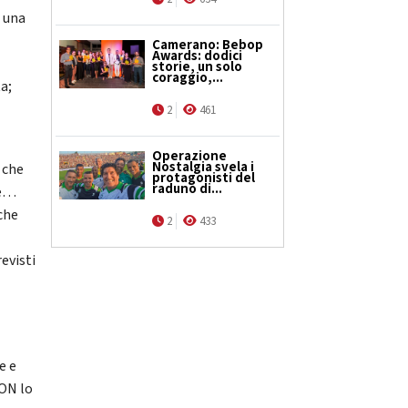
è una
Camerano: Bebop
Awards: dodici
storie, un solo
coraggio,...
a;
2
461
Operazione
Nostalgia svela i
 che
protagonisti del
raduno di...
le…
che
2
433
evisti
e e
NON lo