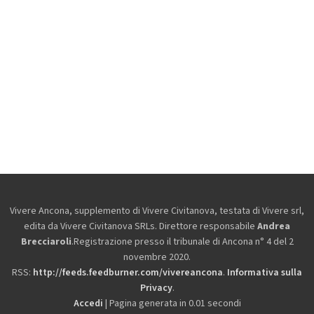
Vivere Ancona, supplemento di Vivere Civitanova, testata di Vivere srl,
edita da
Vivere Civitanova SRLs. Direttore responsabile
Andrea
Brecciaroli
.Registrazione presso il tribunale di Ancona n° 4 del 2
novembre 2020.
RSS:
http://feeds.feedburner.com/vivereancona
.
Informativa sulla
Privacy
.
Accedi
| Pagina generata in 0.01 secondi