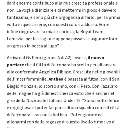
darà enorme contributo alla mia crescita professionale e
non. La voglia di iniziare e di mettermi in gioco è davvero
tantissima, e sono più che orgogliosa di farlo, per la prima
volta in questa serie, con questi colori addosso. Vorrei
infine ringraziare la mia ex società, la Royal Team
Lamezia, per la stagione appena passata e augurare loro
un grosso in bocca al lupo”.
Arriva dal Gs Pero (girone A di A2), invece,
il nuovo
portiere
che il Città di Falconara ha scelto per affiancare
alla confermata Angelica Dibiase. Cresciuta nelle giovanili
dell’Inter femminile,
Anthea
è passata al futsal con il San
Biagio Monza e, lo scorso anno, con il Pero. Con l’azzurro
delle maglie ha già dimestichezza visto che è anche nel
giro della Nazionale Italiana Under 19. “Sono molto felice
e orgogliosa di poter far parte di una squadra come il città
di Falconara – racconta Anthea - Poter giocare ed
allenarmi con delle ragazze di questo livello è motivo di