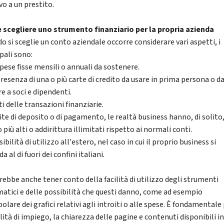
vo a un prestito.
scegliere uno strumento finanziario per la propria azienda
o si sceglie un conto aziendale occorre considerare vari aspetti, i
pali sono:
spese fisse mensili o annuali da sostenere.
resenza di una o più carte di credito da usare in prima persona o d
re a soci e dipendenti.
i delle transazioni finanziarie.
ite di deposito o di pagamento, le realtà business hanno, di solito,
più alti o addirittura illimitati rispetto ai normali conti.
ibilità di utilizzo all'estero, nel caso in cui il proprio business si
a al di fuori dei confini italiani.
rebbe anche tener conto della facilità di utilizzo degli strumenti
matici e delle possibilità che questi danno, come ad esempio
olare dei grafici relativi agli introiti o alle spese. È fondamentale
ilità di impiego, la chiarezza delle pagine e contenuti disponibili i