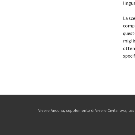
lingua
La sc
compie
quest
migli
otten
speci
Vivere Ancona, supplemento di Vivere Civitanova, testa