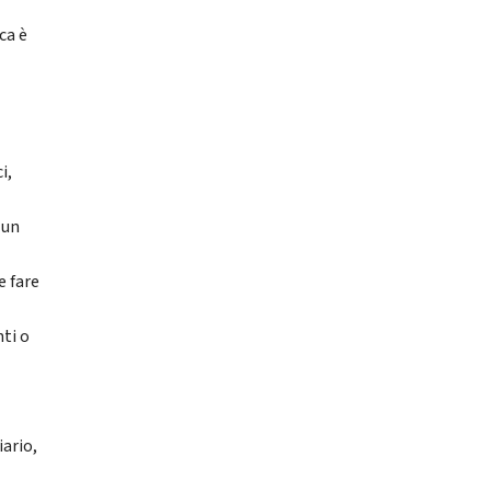
ca è
i,
 un
e fare
nti o
ario,