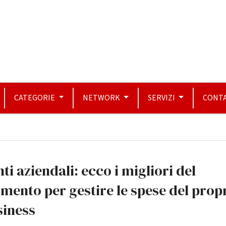
CATEGORIE
NETWORK
SERVIZI
CONTA
ti aziendali: ecco i migliori del
ento per gestire le spese del prop
siness