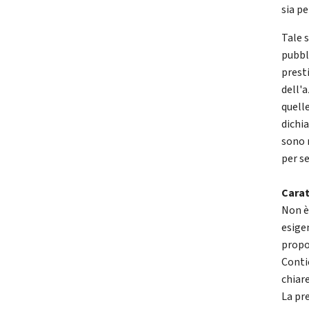
sia p
Tale 
pubbl
prest
dell'
quelle
dichia
sono 
per se
Carat
Non è
esige
propo
Conti
chiare
La pre