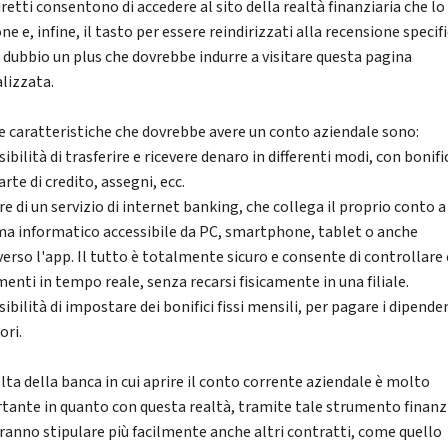
iretti consentono di accedere al sito della realtà finanziaria che lo
e e, infine, il tasto per essere reindirizzati alla recensione specifi
 dubbio un plus che dovrebbe indurre a visitare questa pagina
alizzata.
e caratteristiche che dovrebbe avere un conto aziendale sono:
ibilità di trasferire e ricevere denaro in differenti modi, con bonific
arte di credito, assegni, ecc.
re di un servizio di internet banking, che collega il proprio conto a
ma informatico accessibile da PC, smartphone, tablet o anche
verso l'app. Il tutto è totalmente sicuro e consente di controllare 
enti in tempo reale, senza recarsi fisicamente in una filiale.
ibilità di impostare dei bonifici fissi mensili, per pagare i dipende
ori.
lta della banca in cui aprire il conto corrente aziendale è molto
tante in quanto con questa realtà, tramite tale strumento finanzi
tranno stipulare più facilmente anche altri contratti, come quello