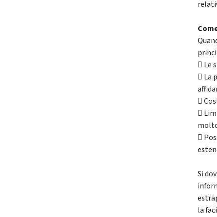
relati
Come 
Quand
princi
 Le 
 La p
affida
 Cost
 Lim
molto 
 Poss
estend
Si dov
infor
estrap
la fac