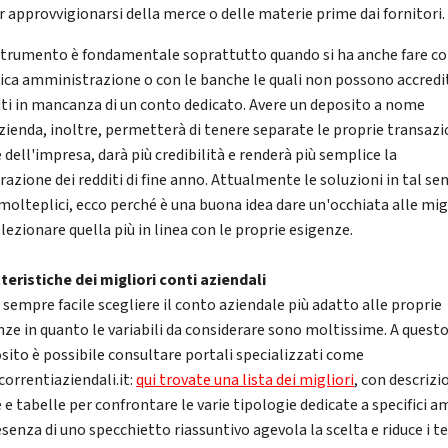
er approvvigionarsi della merce o delle materie prime dai fornitori.
strumento è fondamentale soprattutto quando si ha anche fare co
ica amministrazione o con le banche le quali non possono accredit
iti in mancanza di un conto dedicato. Avere un deposito a nome
azienda, inoltre, permetterà di tenere separate le proprie transazi
 dell'impresa, darà più credibilità e renderà più semplice la
razione dei redditi di fine anno. Attualmente le soluzioni in tal se
molteplici, ecco perché è una buona idea dare un'occhiata alle migl
lezionare quella più in linea con le proprie esigenze.
teristiche dei migliori conti aziendali
 sempre facile scegliere il conto aziendale più adatto alle proprie
nze in quanto le variabili da considerare sono moltissime. A quest
sito è possibile consultare portali specializzati come
correntiaziendali.it:
qui trovate una lista dei migliori
, con descrizi
 e tabelle per confrontare le varie tipologie dedicate a specifici am
senza di uno specchietto riassuntivo agevola la scelta e riduce i te