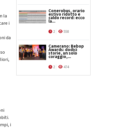
Conerobus, orario
estivo ridotto e
n la
caldo record: ecco
la...
are i
2
558
oni da
Camerano: Bebop
Awards: dodici
nso
storie, un solo
coraggio,...
iori,
2
474
o
oni
biti.
mpi, i