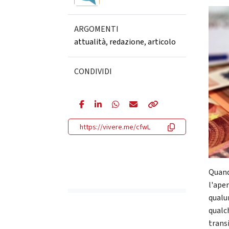
ARGOMENTI
attualità
,
redazione
,
articolo
CONDIVIDI
https://vivere.me/cfwL
Quand
l'aper
qualu
qualc
trans