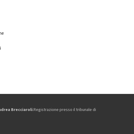
ne
i
ndrea Brecciaroli
.Registrazione presso il tribunale di