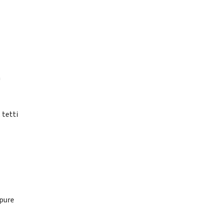
a
 tetti
 pure
n