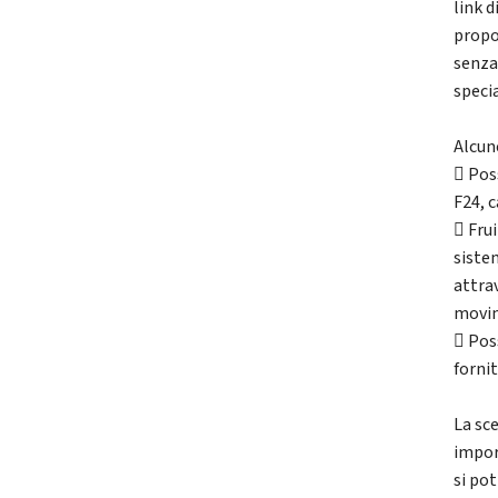
link d
propon
senza
speci
Alcun
 Poss
F24, c
 Frui
siste
attra
movim
 Poss
fornit
La sce
impor
si po