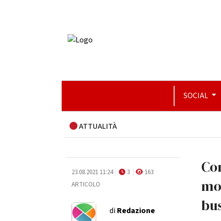
SOCIAL
ATTUALITÀ
Con
23.08.2021 11:24
3
163
mom
ARTICOLO
bu
di
Redazione