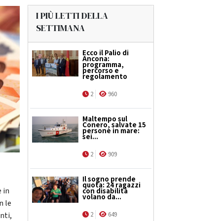
I PIÙ LETTI DELLA
SETTIMANA
Ecco il Palio di
Ancona:
programma,
percorso e
regolamento
2
960
Maltempo sul
Conero, salvate 15
persone in mare:
sei...
2
909
Il sogno prende
quota: 24 ragazzi
 in
con disabilità
volano da...
n le
2
649
nti,