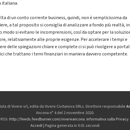
 italiana.
elta di un conto corrente business, quindi, non è semplicissima da
re, a tal proposito si consiglia di analizzare a fondo più realtà, in
o modo si evitano le incomprensioni, così da optare per la soluzio
ore, relativamente alle proprie esigenze. Per accelerare i tempi e
ere delle spiegazioni chiare e complete ci si può rivolgere a portal
fici che trattano i temi finanziari in maniera davvero competente.
ta di Vivere srl, edita da
Vivere Civitanova SRLs. Direttore responsabile
A
Ancona n° 4 del 2 novembre 2020.
RSS:
http://feeds.feedburner.com/vivereancona
.
Informativa sulla Privacy
.
Accedi
| Pagina generata in 0.01 secondi