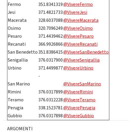
Fermo
351.8341319
@VivereFermo
Jesi
371.4821733
@VivereJesi
Macerata
328.6037088
@VivereMacerata
Osimo
320.7096249
@VivereOsimo
Pesaro
371.4439462
@ViverePesaro
Recanati
366.9926866
@VivereRecanati
San Benedetto
351.8386415
@VivereSanBenedetto
Senigallia
376.0317900
@VivereSenigallia
Urbino
371.4499877
@VivereUrbino
-
San Marino
@VivereSanMarino
Rimini
376.0317899
@VivereRimini
Teramo
376.0312228
@VivereTeramo
Perugia
338.1523781
@ViverePerugia
Gubbio
376.0317898
@VivereGubbio
ARGOMENTI