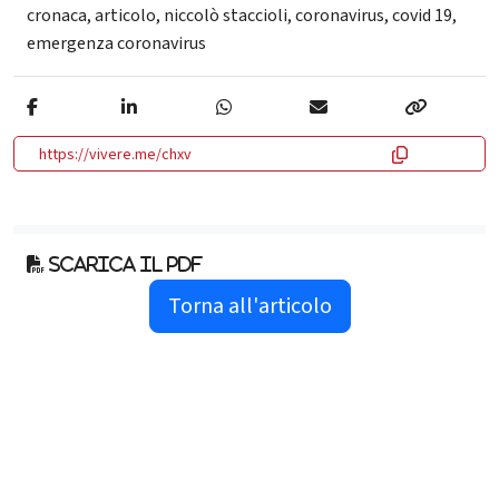
cronaca
,
articolo
,
niccolò staccioli
,
coronavirus
,
covid 19
,
emergenza coronavirus
https://vivere.me/chxv
Scarica il pdf
Torna all'articolo