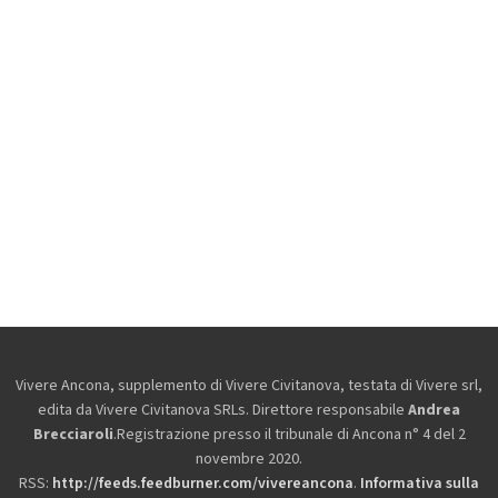
Vivere Ancona, supplemento di Vivere Civitanova, testata di Vivere srl,
edita da
Vivere Civitanova SRLs. Direttore responsabile
Andrea
Brecciaroli
.Registrazione presso il tribunale di Ancona n° 4 del 2
novembre 2020.
RSS:
http://feeds.feedburner.com/vivereancona
.
Informativa sulla