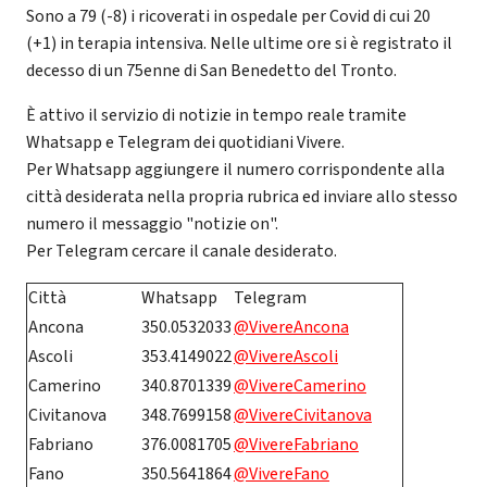
Sono a 79 (-8) i ricoverati in ospedale per Covid di cui 20
(+1) in terapia intensiva. Nelle ultime ore si è registrato il
decesso di un 75enne di San Benedetto del Tronto.
È attivo il servizio di notizie in tempo reale tramite
Whatsapp e Telegram dei quotidiani Vivere.
Per Whatsapp aggiungere il numero corrispondente alla
città desiderata nella propria rubrica ed inviare allo stesso
numero il messaggio "notizie on".
Per Telegram cercare il canale desiderato.
Città
Whatsapp
Telegram
Ancona
350.0532033
@VivereAncona
Ascoli
353.4149022
@VivereAscoli
Camerino
340.8701339
@VivereCamerino
Civitanova
348.7699158
@VivereCivitanova
Fabriano
376.0081705
@VivereFabriano
Fano
350.5641864
@VivereFano