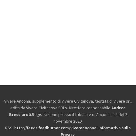
Vivere Ancona, supplemento di Vivere Civitanova, testata di Vivere srl,
edita da
Vivere Civitanova SRLs. Direttore responsabile
Andrea
Brecciaroli
.Registrazione presso il tribunale di Ancona n° 4 del 2
novembre 2020.
RSS:
http://feeds.feedburner.com/vivereancona
.
Informativa sulla
Privacy
.