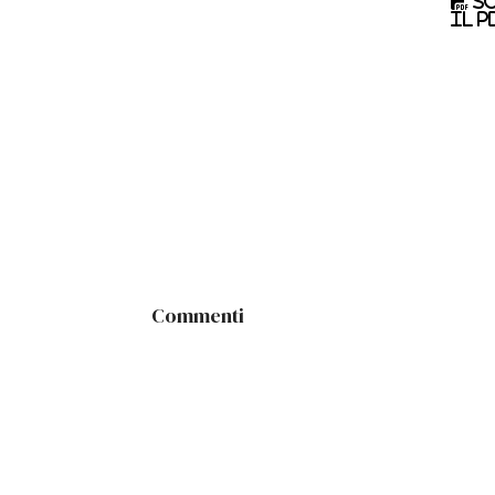
Sc
il p
Commenti