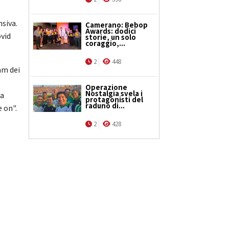
nsiva.
Camerano: Bebop
Awards: dodici
ovid
storie, un solo
coraggio,...
2
448
am dei
Operazione
Nostalgia svela i
ta
protagonisti del
raduno di...
 on".
2
428