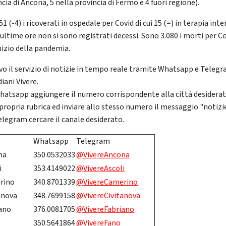
cia di Ancona, 5 nella provincia di Fermo e 4 fuori regione).
1 (-4) i ricoverati in ospedale per Covid di cui 15 (=) in terapia inte
ultime ore non si sono registrati decessi. Sono 3.080 i morti per C
inizio della pandemia.
ivo il servizio di notizie in tempo reale tramite Whatsapp e Telegr
iani Vivere.
hatsapp aggiungere il numero corrispondente alla città desidera
 propria rubrica ed inviare allo stesso numero il messaggio "notizie
elegram cercare il canale desiderato.
Whatsapp
Telegram
na
350.0532033
@VivereAncona
i
353.4149022
@VivereAscoli
rino
340.8701339
@VivereCamerino
anova
348.7699158
@VivereCivitanova
ano
376.0081705
@VivereFabriano
350.5641864
@VivereFano