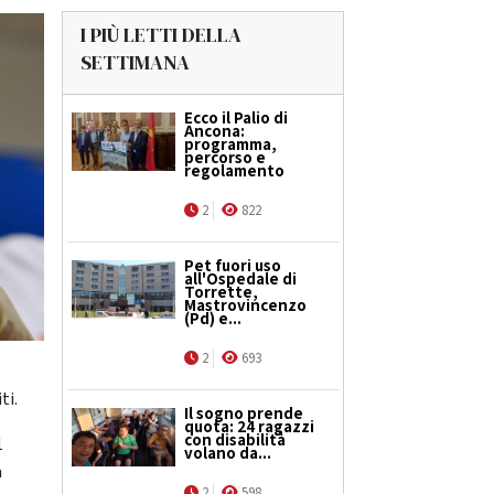
I PIÙ LETTI DELLA
SETTIMANA
Ecco il Palio di
Ancona:
programma,
percorso e
regolamento
2
822
Pet fuori uso
all'Ospedale di
Torrette,
Mastrovincenzo
(Pd) e...
2
693
ti.
Il sogno prende
quota: 24 ragazzi
con disabilità
1
volano da...
a
2
598