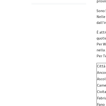
provin
Sono 5
Nelle 
dall'
È att
quotid
Per W
nella
Per T
Città
Anco
Ascol
Came
Civit
Fabri
Fano