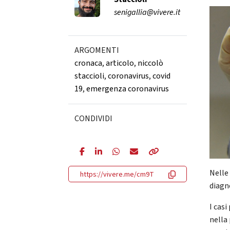
senigallia@vivere.it
ARGOMENTI
cronaca
,
articolo
,
niccolò
staccioli
,
coronavirus
,
covid
19
,
emergenza coronavirus
CONDIVIDI
Nelle
https://vivere.me/cm9T
diagno
I casi
nella 