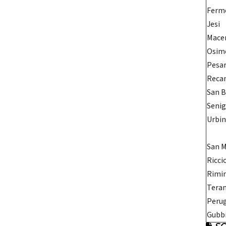
Ferm
Jesi
Mace
Osim
Pesa
Reca
San 
Senig
Urbi
San 
Ricci
Rimin
Tera
Peru
Gubb