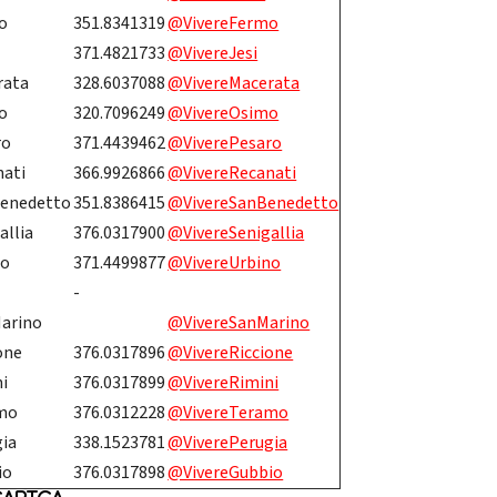
o
351.8341319
@VivereFermo
371.4821733
@VivereJesi
rata
328.6037088
@VivereMacerata
o
320.7096249
@VivereOsimo
ro
371.4439462
@ViverePesaro
nati
366.9926866
@VivereRecanati
Benedetto
351.8386415
@VivereSanBenedetto
allia
376.0317900
@VivereSenigallia
no
371.4499877
@VivereUrbino
-
Marino
@VivereSanMarino
one
376.0317896
@VivereRiccione
i
376.0317899
@VivereRimini
mo
376.0312228
@VivereTeramo
gia
338.1523781
@ViverePerugia
io
376.0317898
@VivereGubbio