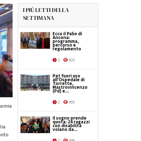
I PIÙ LETTI DELLA
SETTIMANA
Ecco il Palio di
Ancona:
programma,
percorso e
regolamento
2
823
Pet fuori uso
all'Ospedale di
Torrette,
Mastrovincenzo
(Pd) e...
2
693
onomia
Il sogno prende
quota: 24 ragazzi
con disabilità
lia
volano da...
anto
2
598