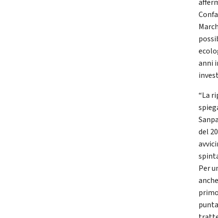
affer
Confa
March
possi
ecolo
anni 
inves
“La r
spieg
Sanpa
del 2
avvici
spint
Per u
anche
primo
punta
tratt