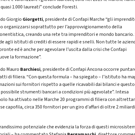
quasi 1.000 laureati” conclude Foresti.
do Giorgio
Giorgetti
, presidente di Confapi Marche “gli imprendit
o organizzarsi soprattutto per l’approvvigionamento della
nentistica, creando una rete tra imprenditori e mondo bancario. 
de agli istituti di crediti di essere rapidi e snelli. Non tutte le azien
pronte ed è anche per agevolare l’uscita dalla crisi che Confapi
ove la formazione”.
ndo Mauro
Barchiesi
, presidente di Confapi Ancona occorre puntare
tti di filiera. “Con questa formula – ha spiegato – l’istituto ha ma
azioni sui fornitori rispetto a quelle ricavabili dai bilanci e questo
 possibile strumenti bancari a condizioni più agevolate”. Intesa
olo ha attivato nelle Marche 20 programmi di filiera con altretta
e capofila, circa 350 fornitori per un giro d'affari di oltre 2 miliardi
randissimo potenziale che evidenzia la forza di questi microsiste
toriali – ha commentato Stefania
Bergamaschi
, direttore commer