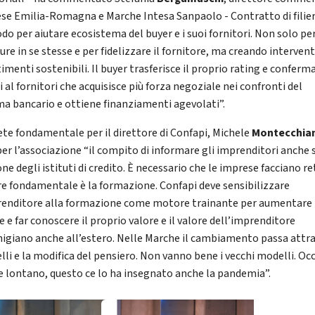
se Emilia-Romagna e Marche Intesa Sanpaolo - Contratto di filier
do per aiutare ecosistema del buyer e i suoi fornitori. Non solo per
ure in se stesse e per fidelizzare il fornitore, ma creando intervent
imenti sostenibili. Il buyer trasferisce il proprio rating e conferma
i al fornitori che acquisisce più forza negoziale nei confronti del
ma bancario e ottiene finanziamenti agevolati”.
ete fondamentale per il direttore di Confapi, Michele
Montecchia
per l’associazione “il compito di informare gli imprenditori anche 
ne degli istituti di credito. È necessario che le imprese facciano re
re fondamentale è la formazione. Confapi deve sensibilizzare
renditore alla formazione come motore trainante per aumentare 
e e far conoscere il proprio valore e il valore dell’imprenditore
igiano anche all’estero. Nelle Marche il cambiamento passa attr
elli e la modifica del pensiero. Non vanno bene i vecchi modelli. Oc
e lontano, questo ce lo ha insegnato anche la pandemia”.