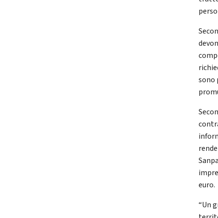
perso 
Secon
devon
compo
richie
sono 
promu
Seco
contra
inform
rende
Sanpa
impres
euro.
“Un g
terri