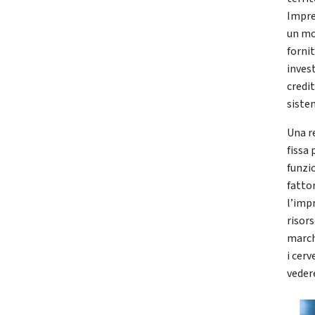
Impre
un mo
fornit
invest
credit
siste
Una r
fissa 
funzio
fatto
l’imp
risors
march
i cerv
veder