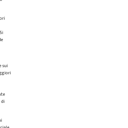
ori
Si
de
 sui
ggiori
nte
 di
mi
ciale