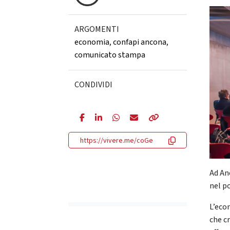
ARGOMENTI
economia
,
confapi ancona
,
comunicato stampa
CONDIVIDI
https://vivere.me/coGe
Ad An
nel p
L’eco
che c