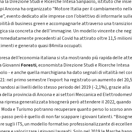
ma la Direzione Studi e Ricerche Intesa Sanpaolo, istituto che insi
pi Ancona ha organizzato "Motore Italia per il cambiamento nell
e”, evento dedicato alle imprese con l’obiettivo di informarle sull
bilità di business green e accompagnarle attraverso una transizio
gica sia concreta che dell’immagine. Un modello vincente che neg
immediatamente precedenti al Covid ha attirato oltre 11,5 milioni
timenti e generato quasi 84mila occupati.
ipresa dell’economia italiana si sta mostrando più rapida delle att
a Giovanni
Foresti
, economista Direzione Studi e Ricerche Intesa
olo - e anche quella marchigiana ha dato segnali di vitalità nel co
021: nel primo semestre l’export ha registrato un aumento del 20,
nandosi ai livelli dello stesso periodo del 2019 (-2,1%), grazie alla
a della provincia di Ancona e ai settori Meccanica ed Elettrodomest
na ripresa generalizzata bisognerà però attendere il 2022, quando
 Moda e Turismo potranno recuperare quanto perso lo scorso anno”
 passo però è quello di non far scappare i giovani talenti. “Bisogn
re sugli ITS, un modello formativo professionalizzante di eccellen
enere e valorizzare i giovani laureati, Solo nel 2019 le Marche han