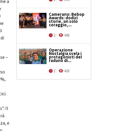
eme a
e
Camerano: Bebop
e
Awards: dodici
storie, un solo
ne
coraggio,...
li
2
448
 di
Operazione
Nostalgia svela i
protagonisti del
ese –
raduno di...
2
428
rso
5%,
ici.
. Il
erà
za, e
no