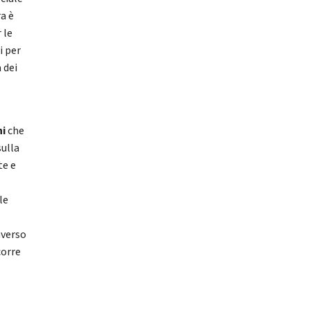
a è
 le
i per
 dei
ni
che
sulla
te e
le
averso
corre