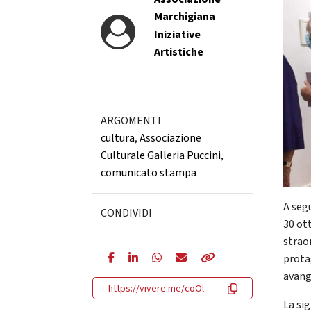
Marchigiana
Iniziative
Artistiche
ARGOMENTI
cultura
,
Associazione
Culturale Galleria Puccini
,
comunicato stampa
A segu
CONDIVIDI
30 ot
strao
protag
avang
https://vivere.me/coOl
La sig