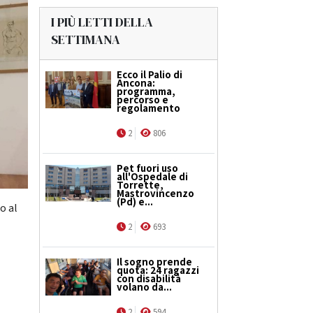
I PIÙ LETTI DELLA
SETTIMANA
Ecco il Palio di
Ancona:
programma,
percorso e
regolamento
2
806
Pet fuori uso
all'Ospedale di
Torrette,
Mastrovincenzo
(Pd) e...
o al
2
693
Il sogno prende
quota: 24 ragazzi
con disabilità
volano da...
2
594