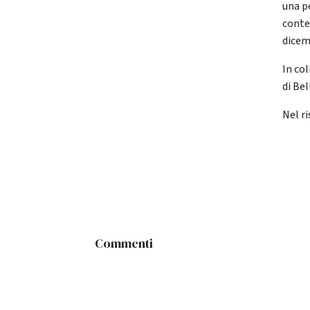
una p
conte
dicem
In co
di Bel
Nel r
Commenti