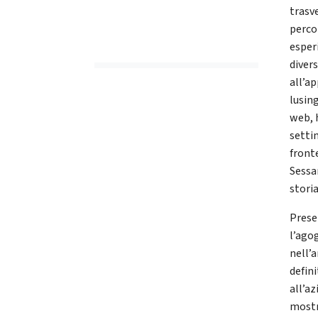
trasv
percor
esperi
diver
all’a
lusing
web, 
settim
front
Sessa
stori
Prese
l’ago
nell’a
defini
all’az
mostr