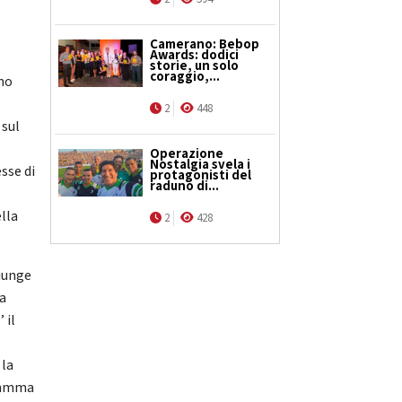
Camerano: Bebop
Awards: dodici
storie, un solo
coraggio,...
smo
2
448
 sul
Operazione
Nostalgia svela i
sse di
protagonisti del
raduno di...
lla
2
428
giunge
ta
 il
 la
gramma