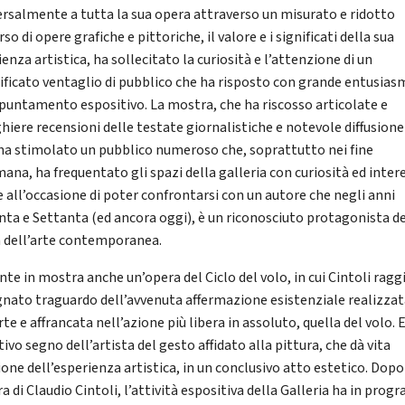
ersalmente a tutta la sua opera attraverso un misurato e ridotto
so di opere grafiche e pittoriche, il valore e i significati della sua
enza artistica, ha sollecitato la curiosità e l’attenzione di un
sificato ventaglio di pubblico che ha risposto con grande entusia
ppuntamento espositivo. La mostra, che ha riscosso articolate e
hiere recensioni delle testate giornalistiche e notevole diffusione
ha stimolato un pubblico numeroso che, soprattutto nei fine
ana, ha frequentato gli spazi della galleria con curiosità ed intere
e all’occasione di poter confrontarsi con un autore che negli anni
nta e Settanta (ed ancora oggi), è un riconosciuto protagonista de
a dell’arte contemporanea.
nte in mostra anche un’opera del Ciclo del volo, in cui Cintoli rag
gnato traguardo dell’avvenuta affermazione esistenziale realizza
rte e affrancata nell’azione più libera in assoluto, quella del volo. E’
tivo segno dell’artista del gesto affidato alla pittura, che dà vita
ione dell’esperienza artistica, in un conclusivo atto estetico. Dopo
a di Claudio Cintoli, l’attività espositiva della Galleria ha in pro