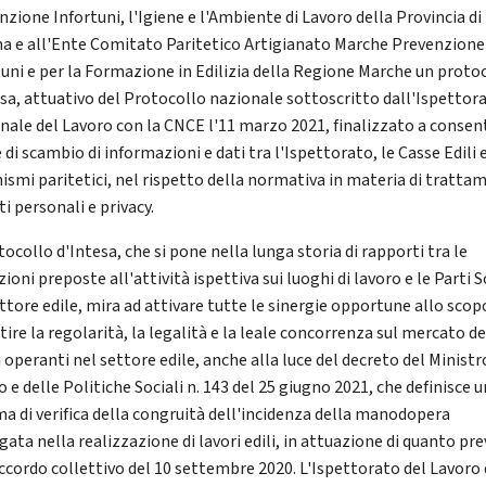
nzione Infortuni, l'Igiene e l'Ambiente di Lavoro della Provincia di
a e all'Ente Comitato Paritetico Artigianato Marche Prevenzione
tuni e per la Formazione in Edilizia della Regione Marche un proto
esa, attuativo del Protocollo nazionale sottoscritto dall'Ispettor
nale del Lavoro con la CNCE l'11 marzo 2021, finalizzato a consen
di scambio di informazioni e dati tra l'Ispettorato, le Casse Edili e
ismi paritetici, nel rispetto della normativa in materia di tratta
ti personali e privacy.
tocollo d'Intesa, che si pone nella lunga storia di rapporti tra le
zioni preposte all'attività ispettiva sui luoghi di lavoro e le Parti S
ttore edile, mira ad attivare tutte le sinergie opportune allo scop
ire la regolarità, la legalità e la leale concorrenza sul mercato de
 operanti nel settore edile, anche alla luce del decreto del Ministr
 e delle Politiche Sociali n. 143 del 25 giugno 2021, che definisce u
ma di verifica della congruità dell'incidenza della manodopera
ata nella realizzazione di lavori edili, in attuazione di quanto pre
Accordo collettivo del 10 settembre 2020. L'Ispettorato del Lavoro 