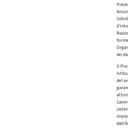
Preve
Ancon
Infor
d'int
Nazio
forme 
Organ
dei da
Il Pro
Istitu
del se
garant
attori
Lavoro
siste
impieg
dall'