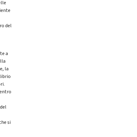
elle
ciente
ro del
te a
lla
e, la
ibrio
ri.
 entro
 del
l
che si