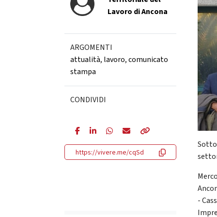
Lavoro di Ancona
ARGOMENTI
attualità
,
lavoro
,
comunicato
stampa
CONDIVIDI
Sotto
https://vivere.me/cqSd
settor
Merco
Ancon
- Cass
Impre