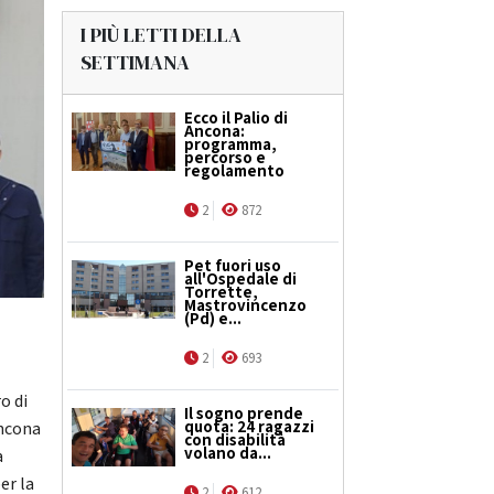
I PIÙ LETTI DELLA
SETTIMANA
Ecco il Palio di
Ancona:
programma,
percorso e
regolamento
2
872
Pet fuori uso
all'Ospedale di
Torrette,
Mastrovincenzo
(Pd) e...
2
693
o di
Il sogno prende
quota: 24 ragazzi
Ancona
con disabilità
volano da...
a
er la
2
612