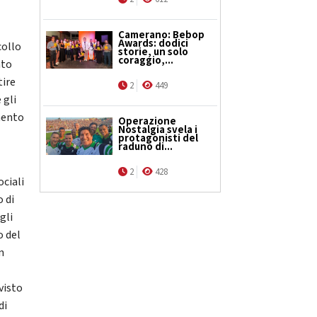
Camerano: Bebop
Awards: dodici
collo
storie, un solo
coraggio,...
ato
tire
2
449
 gli
mento
Operazione
Nostalgia svela i
protagonisti del
raduno di...
2
428
ociali
o di
gli
o del
n
visto
di