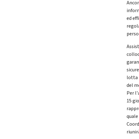
Ancon
infor
ed eff
regola
perso
Assis
colloc
garant
sicure
lotta
del me
Per l
15 gi
rappre
quale 
Coordi
riuni