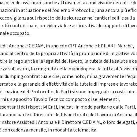
a intende assicurare, anche attraverso la condivisione dei dati e d
mazioni in attuazione dell'odierno Protocollo, una ancora più effi
icace vigilanza sul rispetto della sicurezza nei cantieri edili e sulla
rità contrattuale, previdenziale e assicurativa dei rapporti di lavo
nale occupato.
tedil Ancona e CEDAM, in uno con CPT Ancona e EDILART Marche,
ano al centro della propria attività la promozione di iniziative vol
ire la regolarità e la legalità del lavoro, la tutela della salute e de
zza sul lavoro, la congruità della manodopera, la lotta all'evasion
 al dumping contrattuale che, come noto, mina gravemente l'equil
rcato e la garanzia di effettività della tutela di imprese e lavorato
'attuazione del Protocollo, le Parti si sono impegnate a costituire
orni un apposito Tavolo Tecnico composto di sei elementi,
sentanti dei rispettivi Enti, indicati in modo paritario dalle Parti,
faranno parte il Direttore dell'Ispettorato del Lavoro di Ancona, i
natore Assistedil Ancona e il Direttore C.ED.A.M., o loro delegati, 
rà con cadenza mensile, in modalità telematica.