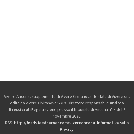
Vivere Ancona, supplemento di Vivere Civitanova, testata di Vivere srl,
edita da
Vivere Civitanova SRLs. Direttore responsabile
Andrea
Brecciaroli
.Registrazione presso il tribunale di Ancona n° 4 del 2
novembre 2020.
RSS:
http://feeds.feedburner.com/vivereancona
.
Informativa sulla
Privacy
.