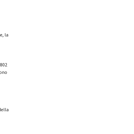
e, la
.802
sono
della