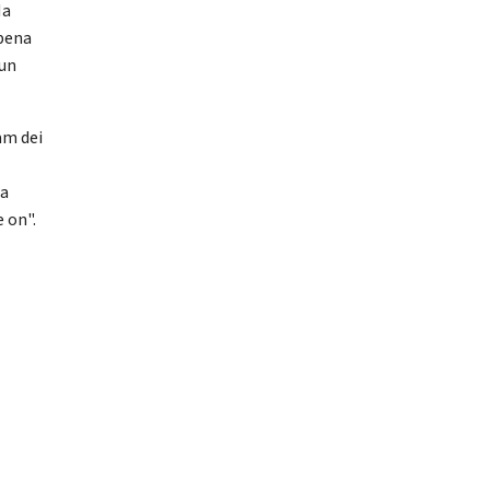
Ma
ppena
 un
am dei
ta
 on".