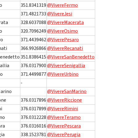
o
351.8341319
@VivereFermo
371.4821733
@VivereJesi
rata
328.6037088
@VivereMacerata
o
320.7096249
@VivereOsimo
ro
371.4439462
@ViverePesaro
nati
366.9926866
@VivereRecanati
Benedetto
351.8386415
@VivereSanBenedetto
allia
376.0317900
@VivereSenigallia
no
371.4499877
@VivereUrbino
-
Marino
@VivereSanMarino
one
376.0317896
@VivereRiccione
i
376.0317899
@VivereRimini
mo
376.0312228
@VivereTeramo
ara
376.0316016
@ViverePescara
gia
338.1523781
@ViverePerugia