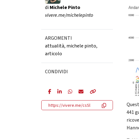
di
Michele Pinto
vivere.me/michelepinto
ARGOMENTI
attualità
,
michele pinto
,
articolo
CONDIVIDI
Quest
https://vivere.me/csSl
441 gu
ricove
Hanno