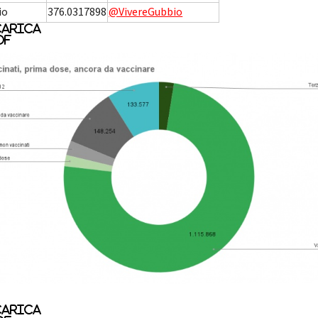
io
376.0317898
@VivereGubbio
arica
df
arica