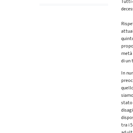
Tutti
deces
Rispet
attua
quint
propor
metà 
di un 
In nu
preocc
quell
siamo
stato 
disag
dispos
tra i 
ad ult