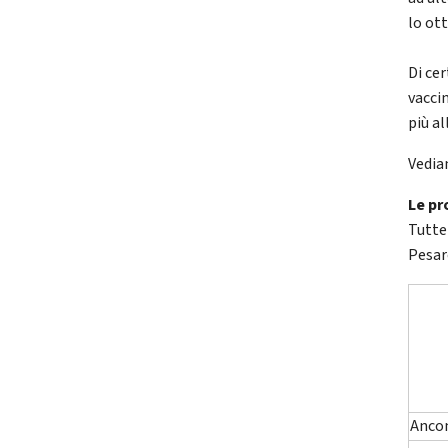
lo ot
Di ce
vacci
più al
Vedia
Le pr
Tutte 
Pesar
Anco