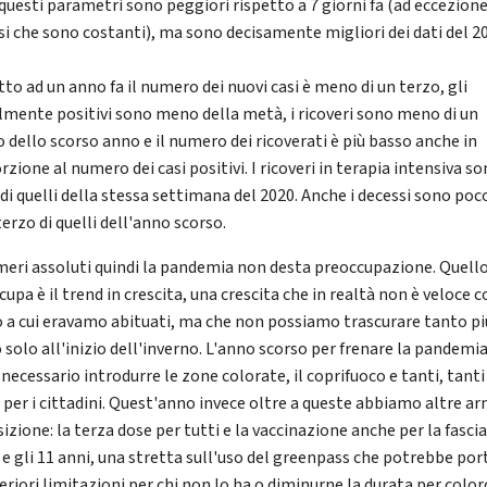
 questi parametri sono peggiori rispetto a 7 giorni fa (ad eccezione
si che sono costanti), ma sono decisamente migliori dei dati del 2
to ad un anno fa il numero dei nuovi casi è meno di un terzo, gli
lmente positivi sono meno della metà, i ricoveri sono meno di un
o dello scorso anno e il numero dei ricoverati è più basso anche in
zione al numero dei casi positivi. I ricoveri in terapia intensiva so
di quelli della stessa settimana del 2020. Anche i decessi sono poc
terzo di quelli dell'anno scorso.
meri assoluti quindi la pandemia non desta preoccupazione. Quell
upa è il trend in crescita, una crescita che in realtà non è veloce 
o a cui eravamo abituati, ma che non possiamo trascurare tanto pi
 solo all'inizio dell'inverno. L'anno scorso per frenare la pandemia
necessario introdurre le zone colorate, il coprifuoco e tanti, tanti
i per i cittadini. Quest'anno invece oltre a queste abbiamo altre ar
izione: la terza dose per tutti e la vaccinazione anche per la fascia
5 e gli 11 anni, una stretta sull'uso del greenpass che potrebbe por
eriori limitazioni per chi non lo ha o diminurne la durata per colo