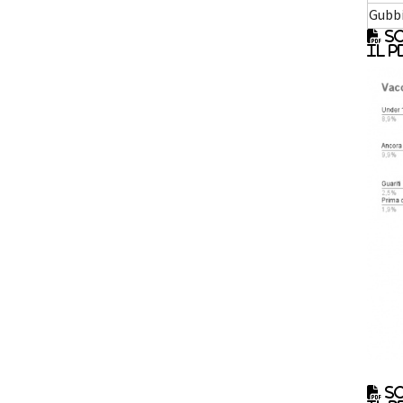
Gubb
Sc
il p
Sc