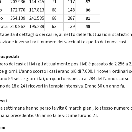
i
203.936
144.745
71
117
57
o
172.770
117.813
68
148
86
ro
354.139
241.535
68
287
81
rata
310.862
195.289
63
139
45
tabella il dettaglio dei casi e, al netto delle fluttuazioni statistich
azione inversa tra il numero dei vaccinati e quello dei nuovi casi.
 ospedali
ero dei casi attivi (gli attualmente positivi) è passato da 2.256 a 2
te giorni. L'anno scorso i casi erano più di 7.000. I ricoveri ordinari 
ano 54 sette giorni fa), un quarto rispetto ai 284 dell'anno scorso.
o da 18 a 24 i ricoveri in terapia intensiva. Erano 50 un anno fa.
essi
a settimana hanno perso la vita 8 marchigiani, lo stesso numero 
mana precedente. Un anno fa le vittime furono 21.
ini