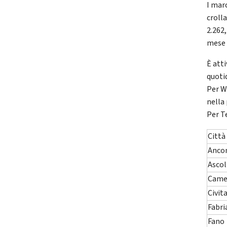
I mar
croll
2.262
mese 
È att
quotid
Per W
nella
Per T
Città
Anco
Ascol
Came
Civit
Fabri
Fano