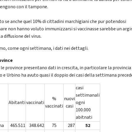
tengono con il tampone.
rto se anche quel 10% di cittadini marchigiani che pur potendosi
nare non hanno voluto immunizzarsi si vaccinasse sarebbe un argi
la diffusione del virus.
mo, come ogni settimana, i dati nei dettagli.
ovince
le province presentano dati in crescita, in particolare la provincia 
o e Urbino ha avuto quasi il doppio dei casi della settimana preced
casi
settimanali
%
nuovi
Abitanti
vaccinati
ogni
vaccinati
casi
100.000
abitnati
na
465.511
348.642
75
287
52