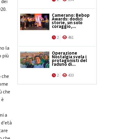
 dei
020.
Camerano: Bebop
Awards: dodici
storie, un solo
coraggio,...
2
461
no la
Operazione
o più
Nostalgia svela i
protagonisti del
raduno di...
2
433
o che
come
ù che
 è
mi a
 d'età
tare
ro che