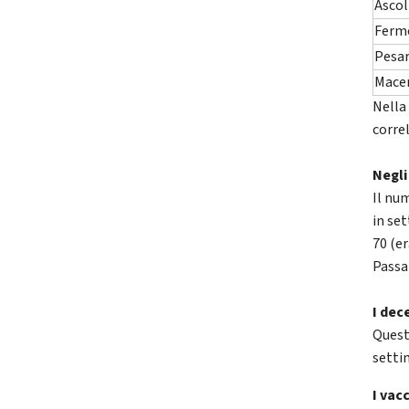
Ascol
Ferm
Pesa
Mace
Nella 
correl
Negli
Il num
in set
70 (er
Passan
I dec
Quest
setti
I vacc