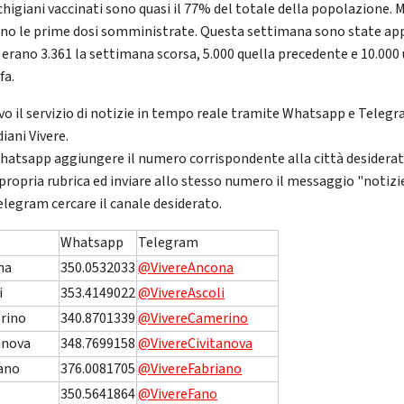
chigiani vaccinati sono quasi il 77% del totale della popolazione. 
ano le prime dosi somministrate. Questa settimana sono state a
, erano 3.361 la settimana scorsa, 5.000 quella precedente e 10.000
fa.
ivo il servizio di notizie in tempo reale tramite Whatsapp e Telegr
iani Vivere.
hatsapp aggiungere il numero corrispondente alla città desidera
 propria rubrica ed inviare allo stesso numero il messaggio "notizie
elegram cercare il canale desiderato.
Whatsapp
Telegram
na
350.0532033
@VivereAncona
i
353.4149022
@VivereAscoli
rino
340.8701339
@VivereCamerino
anova
348.7699158
@VivereCivitanova
ano
376.0081705
@VivereFabriano
350.5641864
@VivereFano