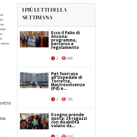
I PIÙ LETTI DELLA
SETTIMANA
Ecco il Palio di
Ancona:
programma,
percorso e
regolamento
2
908
Pet fuori uso
all'Ospedale di
Torrette,
Mastrovincenzo
(Pd) e...
2
700
contro
Il sogno prende
iva.
quota: 24 ragazzi
con disabilità
volano da...
2
634