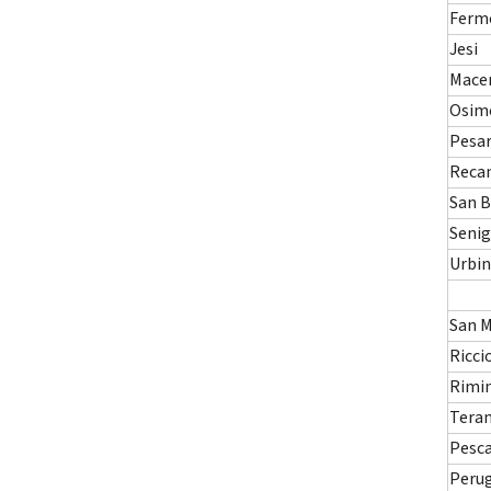
Ferm
Jesi
Mace
Osim
Pesa
Reca
San 
Senig
Urbi
San 
Ricci
Rimin
Tera
Pesc
Peru