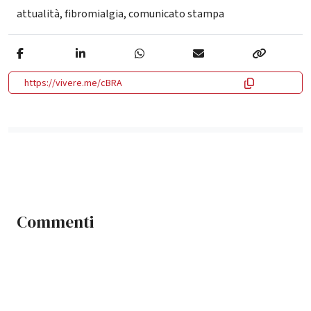
attualità
,
fibromialgia
,
comunicato stampa
https://vivere.me/cBRA
Commenti