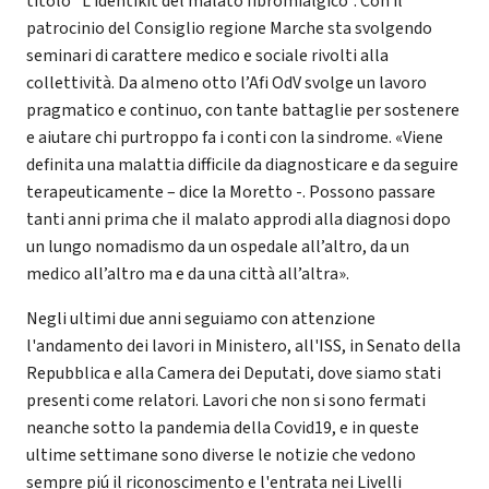
titolo "L’identikit del malato fibromialgico". Con il
patrocinio del Consiglio regione Marche sta svolgendo
seminari di carattere medico e sociale rivolti alla
collettività. Da almeno otto l’Afi OdV svolge un lavoro
pragmatico e continuo, con tante battaglie per sostenere
e aiutare chi purtroppo fa i conti con la sindrome. «Viene
definita una malattia difficile da diagnosticare e da seguire
terapeuticamente – dice la Moretto -. Possono passare
tanti anni prima che il malato approdi alla diagnosi dopo
un lungo nomadismo da un ospedale all’altro, da un
medico all’altro ma e da una città all’altra».
Negli ultimi due anni seguiamo con attenzione
l'andamento dei lavori in Ministero, all'ISS, in Senato della
Repubblica e alla Camera dei Deputati, dove siamo stati
presenti come relatori. Lavori che non si sono fermati
neanche sotto la pandemia della Covid19, e in queste
ultime settimane sono diverse le notizie che vedono
sempre piú il riconoscimento e l'entrata nei Livelli