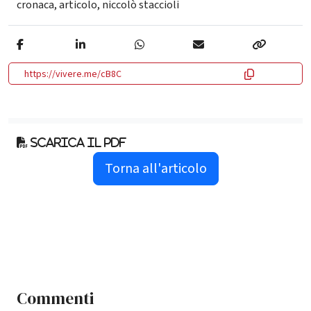
cronaca
,
articolo
,
niccolò staccioli
https://vivere.me/cB8C
Scarica il pdf
Torna all'articolo
Commenti