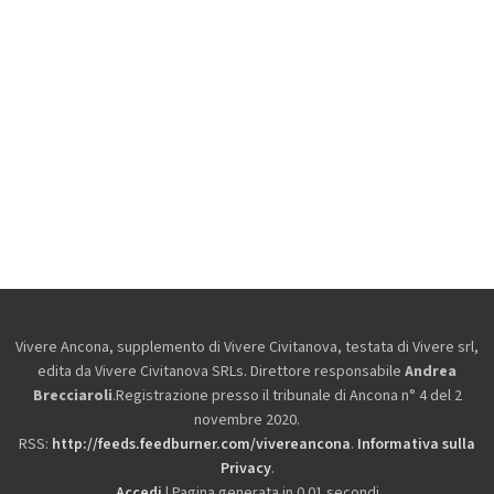
Vivere Ancona, supplemento di Vivere Civitanova, testata di Vivere srl,
edita da
Vivere Civitanova SRLs. Direttore responsabile
Andrea
Brecciaroli
.Registrazione presso il tribunale di Ancona n° 4 del 2
novembre 2020.
RSS:
http://feeds.feedburner.com/vivereancona
.
Informativa sulla
Privacy
.
Accedi
| Pagina generata in 0.01 secondi