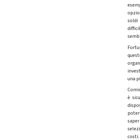
esemp
opzio
soldi
diffi
sembr
Fortu
quest
organ
inves
una p
Comin
è sic
dispo
poter
saper 
selez
costi.