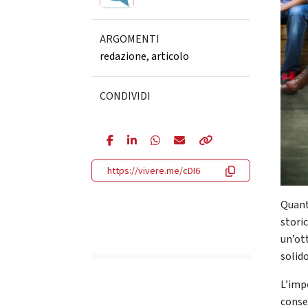
ARGOMENTI
redazione
,
articolo
CONDIVIDI
https://vivere.me/cDI6
Quant
stori
un’ot
solido
L’im
conse