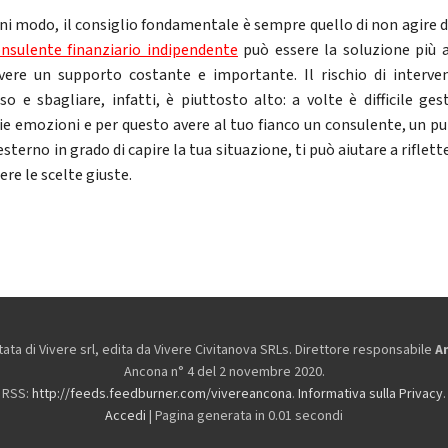
ni modo, il consiglio fondamentale è sempre quello di non agire da
nsulente finanziario indipendente
può essere la soluzione più 
vere un supporto costante e importante. Il rischio di interven
so e sbagliare, infatti, è piuttosto alto: a volte è difficile gest
ie emozioni e per questo avere al tuo fianco un consulente, un pu
esterno in grado di capire la tua situazione, ti può aiutare a riflett
re le scelte giuste.
ta di Vivere srl, edita da
Vivere Civitanova SRLs. Direttore responsabile
A
Ancona n° 4 del 2 novembre 2020.
RSS:
http://feeds.feedburner.com/vivereancona
.
Informativa sulla Privacy
.
Accedi
| Pagina generata in 0.01 secondi