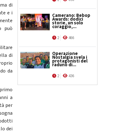
ma di
te e i
Camerano: Bebop
Awards: dodici
amente
storie, un solo
coraggio,...
to può
2
466
litare
Operazione
lla di
Nostalgia svela i
protagonisti del
roprio
raduno di...
ndo da
2
436
 primo
anni a
tà per
isogna
rodotti
lo dei