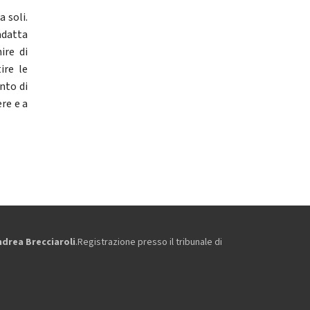
 soli.
adatta
ire di
ire le
nto di
ere e a
ndrea Brecciaroli
.Registrazione presso il tribunale di