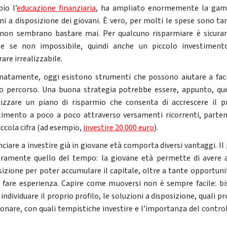
io l’
educazione finanziaria
, ha ampliato enormemente la gam
ni a disposizione dei giovani. È vero, per molti le spese sono tan
 non sembrano bastare mai. Per qualcuno risparmiare è sicur
cile se non impossibile, quindi anche un piccolo investimen
are irrealizzabile.
natamente, oggi esistono strumenti che possono aiutare a faci
o percorso. Una buona strategia potrebbe essere, appunto, que
izzare un piano di risparmio che consenta di accrescere il p
timento a poco a poco attraverso versamenti ricorrenti, parte
iccola cifra (ad esempio,
investire 20.000 euro
).
ciare a investire già in giovane età comporta diversi vantaggi. Il
uramente quello del tempo: la giovane età permette di avere 
sizione per poter accumulare il capitale, oltre a tante opportuni
 fare esperienza. Capire come muoversi non è sempre facile: b
individuare il proprio profilo, le soluzioni a disposizione, quali p
ionare, con quali tempistiche investire e l’importanza del control