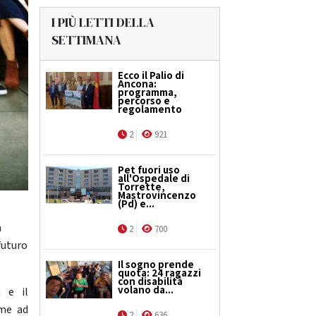
I PIÙ LETTI DELLA
SETTIMANA
Ecco il Palio di
Ancona:
programma,
percorso e
regolamento
2
921
Pet fuori uso
all'Ospedale di
Torrette,
Mastrovincenzo
(Pd) e...
a
2
700
futuro
Il sogno prende
quota: 24 ragazzi
con disabilità
volano da...
 e il
ome ad
2
636