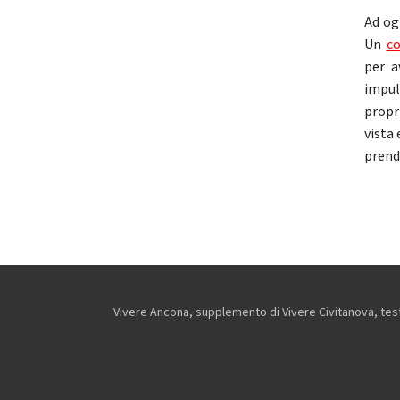
Ad og
Un
co
per a
impul
propr
vista 
prende
Vivere Ancona, supplemento di Vivere Civitanova, testa