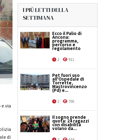
I PIÙ LETTI DELLA
SETTIMANA
Ecco il Palio di
Ancona:
programma,
percorso e
regolamento
2
911
Pet fuori uso
all'Ospedale di
Torrette,
Mastrovincenzo
(Pd) e...
a
2
700
 e via
Il sogno prende
quota: 24 ragazzi
con disabilità
volano da...
olizia
le di
2
634