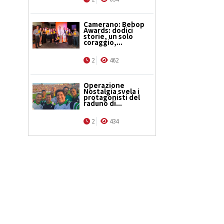
Camerano: Bebop
Awards: dodici
storie, un solo
coraggio,...
2
462
Operazione
Nostalgia svela i
protagonisti del
raduno di...
2
434