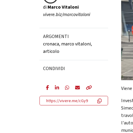
di
Marco Vitaloni
vivere.biz/marcovitaloni
ARGOMENTI
cronaca
,
marco vitaloni
,
articolo
CONDIVIDI
Viene
Inves
https://vivere.me/cGy9
Simeo
travol
l'auto
munic