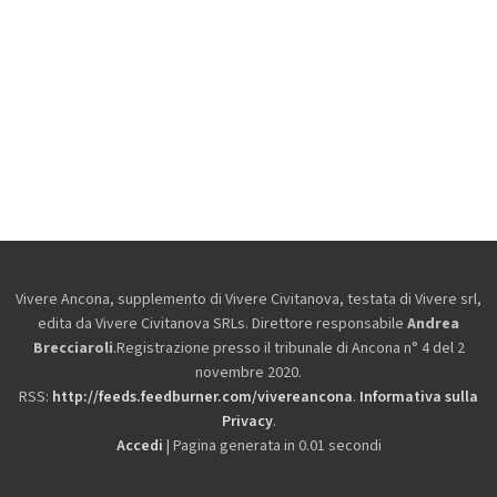
Vivere Ancona, supplemento di Vivere Civitanova, testata di Vivere srl,
edita da
Vivere Civitanova SRLs. Direttore responsabile
Andrea
Brecciaroli
.Registrazione presso il tribunale di Ancona n° 4 del 2
novembre 2020.
RSS:
http://feeds.feedburner.com/vivereancona
.
Informativa sulla
Privacy
.
Accedi
| Pagina generata in 0.01 secondi