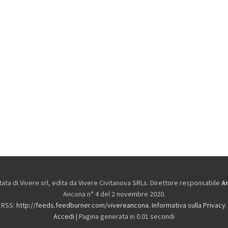
ta di Vivere srl, edita da
Vivere Civitanova SRLs. Direttore responsabile
A
Ancona n° 4 del 2 novembre 2020.
RSS:
http://feeds.feedburner.com/vivereancona
.
Informativa sulla Privacy
.
Accedi
| Pagina generata in 0.01 secondi