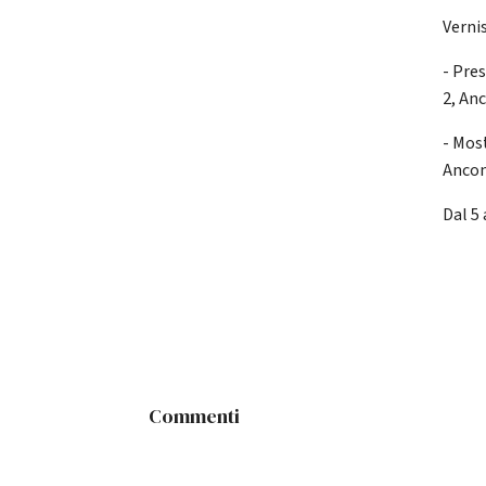
Verni
- Pre
2, An
- Mos
Anco
Dal 5 
Commenti