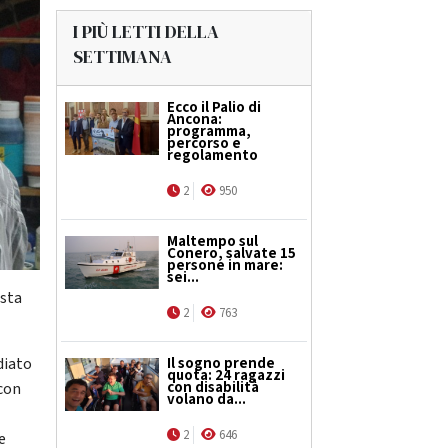
I PIÙ LETTI DELLA
SETTIMANA
Ecco il Palio di
Ancona:
programma,
percorso e
regolamento
2
950
Maltempo sul
Conero, salvate 15
persone in mare:
sei...
ista
2
763
Il sogno prende
diato
quota: 24 ragazzi
con disabilità
 con
volano da...
2
646
e