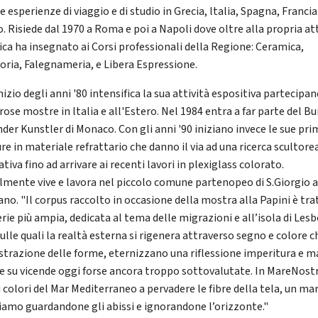
e esperienze di viaggio e di studio in Grecia, ltalia, Spagna, Francia
. Risiede dal 1970 a Roma e poi a Napoli dove oltre alla propria at
tica ha insegnato ai Corsi professionali della Regione: Ceramica,
oria, Falegnameria, e Libera Espressione.
nizio degli anni '80 intensifica la sua attività espositiva partecipa
ose mostre in ltalia e all'Estero. Nel 1984 entra a far parte del B
nder Kunstler di Monaco. Con gli anni '90 iniziano invece le sue pri
re in materiale refrattario che danno il via ad una ricerca scultore
tiva fino ad arrivare ai recenti lavori in plexiglass colorato.
lmente vive e lavora nel piccolo comune partenopeo di S.Giorgio 
no. "Il corpus raccolto in occasione della mostra alla Papini è tra
rie più ampia, dedicata al tema delle migrazioni e all’isola di Lesb
ulle quali la realtà esterna si rigenera attraverso segno e colore c
astrazione delle forme, eternizzano una riflessione imperitura e m
e su vicende oggi forse ancora troppo sottovalutate. In MareNos
i colori del Mar Mediterraneo a pervadere le fibre della tela, un ma
iamo guardandone gli abissi e ignorandone l’orizzonte."