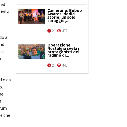
 ed
Camerano: Bebop
tività
Awards: dodici
storie, un solo
coraggio,...
2
472
ndo a
und
Operazione
Nostalgia svela i
me
protagonisti del
raduno di...
a
2
440
a
tto da
o.
he,
ai
trum
re che