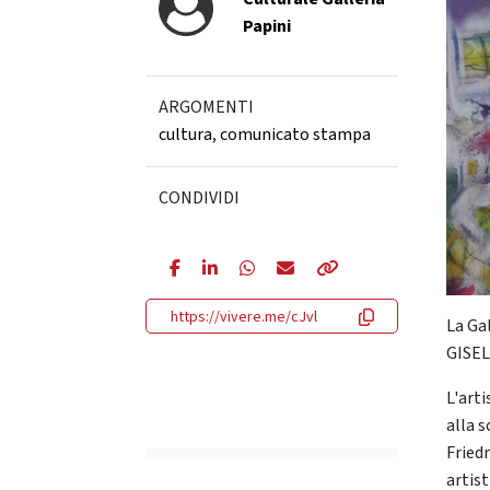
Papini
ARGOMENTI
cultura
,
comunicato stampa
CONDIVIDI
https://vivere.me/cJvl
La Gal
GISEL
L'art
alla s
Friedr
artis