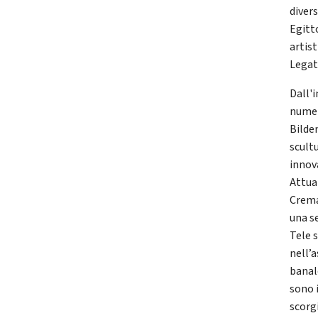
divers
Egitto
artis
Legat
Dall'i
numer
Bilde
scultu
innova
Attua
Crema
una se
Tele s
nell’
banal
sono 
scorg