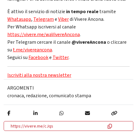
È attivo il servizio di notizie
in tempo reale
tramite
Whatasapp
,
Telegram
e
Viber
di Vivere Ancona.
Per Whatsapp iscriversi al canale
https://vivere.me/waVivereAncona
.
Per Telegram cercare il canale
@vivereAncona
o cliccare
su
t.me/vivereancona
.
Seguici su
Facebook
e
Twitter
.
Iscriviti alla nostra newsletter
ARGOMENTI
cronaca
,
redazione
,
comunicato stampa
https://vivere.me/cJqs