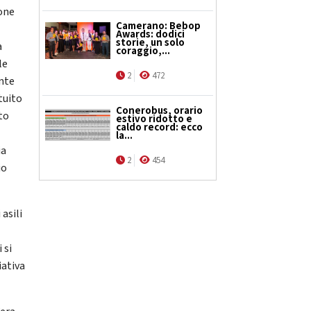
pone
Camerano: Bebop
I
Awards: dodici
storie, un solo
a
coraggio,...
le
2
472
ente
tuito
Conerobus, orario
sto
estivo ridotto e
caldo record: ecco
la...
ia
2
454
io
 asili
 si
iativa