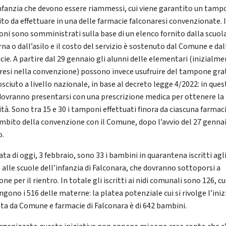
infanzia che devono essere riammessi, cui viene garantito un tam
ito da effettuare in una delle farmacie falconaresi convenzionate. 
ni sono somministrati sulla base di un elenco fornito dalla scuol
na o dall’asilo e il costo del servizio è sostenuto dal Comune e dal
cie. A partire dal 29 gennaio gli alunni delle elementari (inizialm
esi nella convenzione) possono invece usufruire del tampone gra
sciuto a livello nazionale, in base al decreto legge 4/2022: in que
dovranno presentarsi con una prescrizione medica per ottenere la
ità. Sono tra 15 e 30 i tamponi effettuati finora da ciascuna farmac
ambito della convenzione con il Comune, dopo l’avvio del 27 genna
o.
ata di oggi, 3 febbraio, sono 33 i bambini in quarantena iscritti agli
 alle scuole dell’infanzia di Falconara, che dovranno sottoporsi a
e per il rientro. In totale gli iscritti ai nidi comunali sono 126, cui
gono i 516 delle materne: la platea potenziale cui si rivolge l’iniz
ata da Comune e farmacie di Falconara è di 642 bambini.