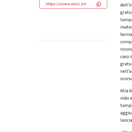
https://vivere.me/cJrV
dell’
gratu
tampo
mater
farma
compr
ricono
caso 
gratu
nell’
scors
Alla d
nido e
tampon
aggiun
lanci