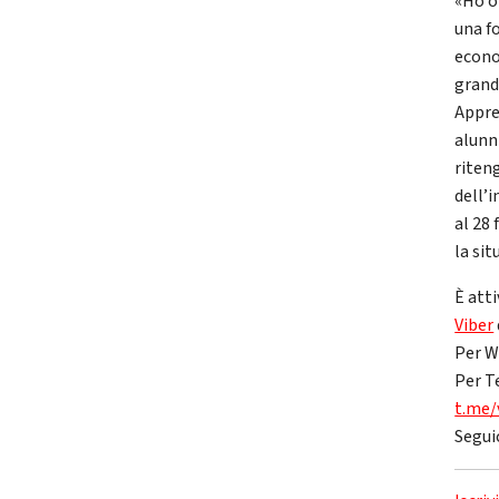
«Ho o
una fo
econo
grande
Appre
alunn
riten
dell’
al 28 
la sit
È atti
Viber
Per W
Per T
t.me/
Segui