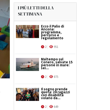
I PIÙ LETTI DELLA
SETTIMANA
Ecco il Palio di
Ancona:
programma,
percorso e
regolamento
2
951
Maltempo sul
Conero, salvate 15
persone in mare:
sei...
2
875
Il sogno prende
i
quota: 24 ragazzi
con disabilità
volano da...
2
649