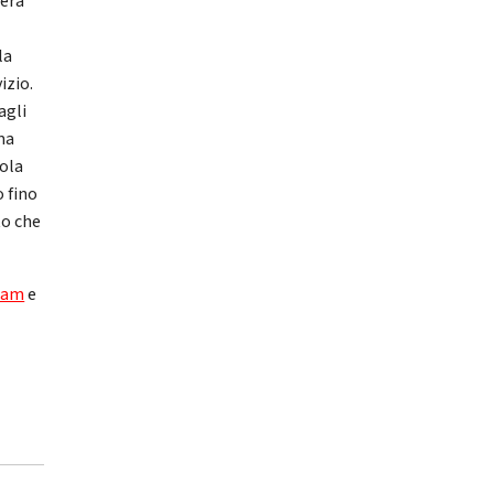
’era
la
izio.
agli
ma
uola
o fino
to che
ram
e