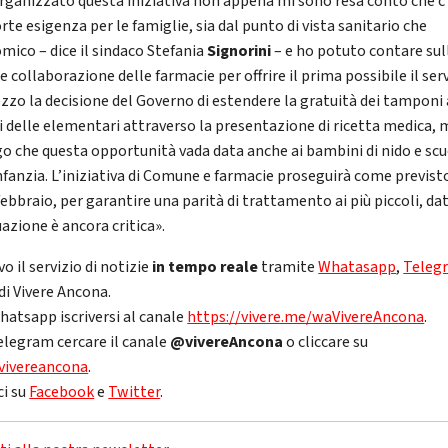
rganizzato questa iniziativa non appena mi sono resa conto che c
rte esigenza per le famiglie, sia dal punto di vista sanitario che
mico – dice il sindaco Stefania
Signorini
– e ho potuto contare sul
 collaborazione delle farmacie per offrire il prima possibile il serv
zzo la decisione del Governo di estendere la gratuità dei tamponi 
i delle elementari attraverso la presentazione di ricetta medica, 
go che questa opportunità vada data anche ai bambini di nido e sc
infanzia. L’iniziativa di Comune e farmacie proseguirà come previst
febbraio, per garantire una parità di trattamento ai più piccoli, da
uazione è ancora critica».
vo il servizio di notizie
in tempo reale
tramite
Whatasapp
,
Teleg
di Vivere Ancona.
hatsapp iscriversi al canale
https://vivere.me/waVivereAncona
.
elegram cercare il canale
@vivereAncona
o cliccare su
vivereancona
.
ci su
Facebook
e
Twitter
.