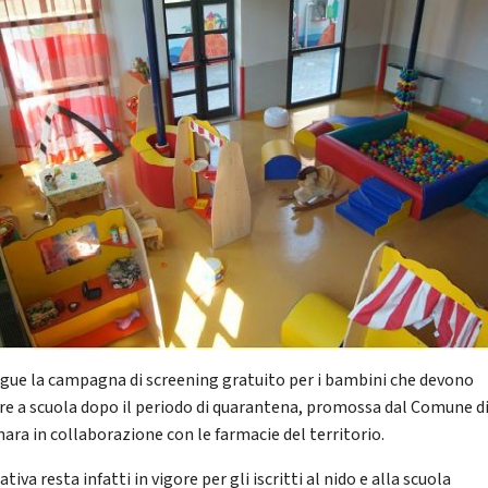
gue la campagna di screening gratuito per i bambini che devono
re a scuola dopo il periodo di quarantena, promossa dal Comune d
nara in collaborazione con le farmacie del territorio.
iativa resta infatti in vigore per gli iscritti al nido e alla scuola