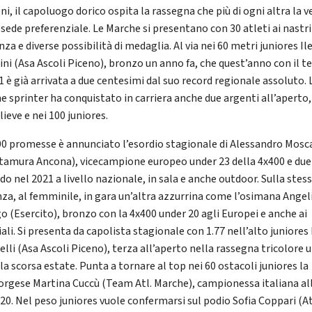
ni, il capoluogo dorico ospita la rassegna che più di ogni altra la v
sede preferenziale. Le Marche si presentano con 30 atleti ai nastri
za e diverse possibilità di medaglia. Al via nei 60 metri juniores Il
ini (Asa Ascoli Piceno), bronzo un anno fa, che quest’anno con il 
1 è già arrivata a due centesimi dal suo record regionale assoluto. 
e sprinter ha conquistato in carriera anche due argenti all’aperto,
lieve e nei 100 juniores.
00 promesse è annunciato l’esordio stagionale di Alessandro Mosc
Stamura Ancona), vicecampione europeo under 23 della 4x400 e due
o nel 2021 a livello nazionale, in sala e anche outdoor. Sulla stes
nza, al femminile, in gara un’altra azzurrina come l’osimana Angel
o (Esercito), bronzo con la 4x400 under 20 agli Europei e anche ai
ali. Si presenta da capolista stagionale con 1.77 nell’alto juniores
elli (Asa Ascoli Piceno), terza all’aperto nella rassegna tricolore 
la scorsa estate. Punta a tornare al top nei 60 ostacoli juniores la
orgese Martina Cuccù (Team Atl. Marche), campionessa italiana al
020. Nel peso juniores vuole confermarsi sul podio Sofia Coppari (At