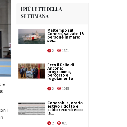
I PIÙ LETTI DELLA
SETTIMANA
Maltempo sul
Conero, salvate 15
persone in mare:
sei...
2
1301
Ecco il Palio di
Ancona:
programma,
percorso e
regolamento
tre
2
1015
30
Conerobus, orario
estivo ridotto e
caldo record: ecco
con i
la...
ri
2
826