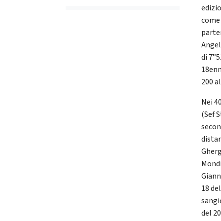
edizio
come 
parten
Angel
di 7”5
18enn
200 al
Nei 4
(Sef 
second
dista
Gherg
Mondi
Giann
18 del
sangi
del 2