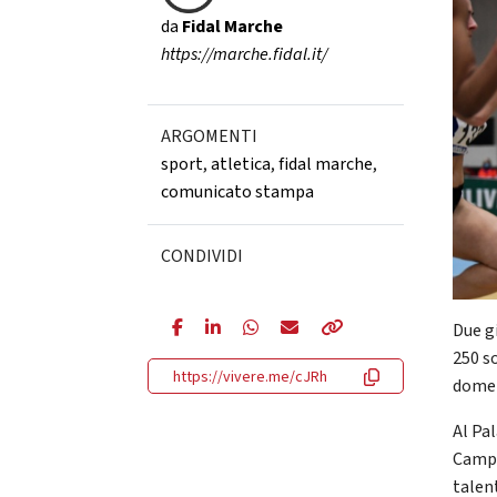
da
Fidal Marche
https://marche.fidal.it/
ARGOMENTI
sport
,
atletica
,
fidal marche
,
comunicato stampa
CONDIVIDI
Due g
250 so
https://vivere.me/cJRh
domen
Al Pal
Campio
talent