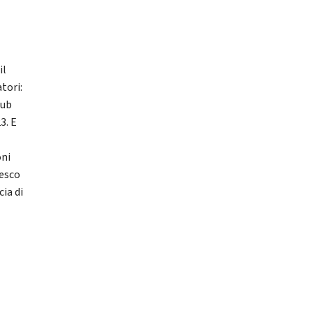
a
il
tori:
lub
3. E
oni
cesco
ia di