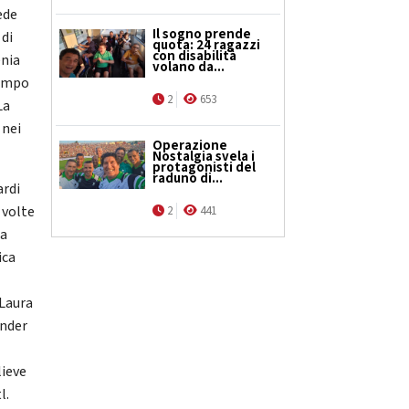
ede
Il sogno prende
 di
quota: 24 ragazzi
con disabilità
enia
volano da...
tempo
2
653
La
 nei
Operazione
Nostalgia svela i
protagonisti del
raduno di...
ardi
 volte
2
441
sa
ica
 Laura
under
lieve
l.