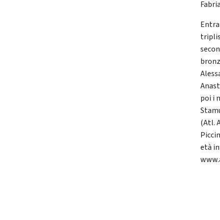
Fabri
Entra 
tripli
second
bronz
Aless
Anasta
poi i 
Stamu
(Atl.
Picci
età i
www.a