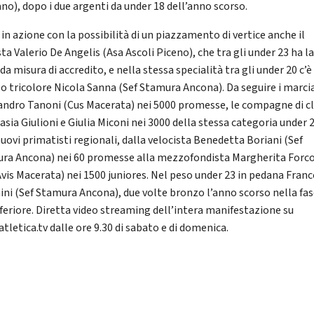
ano), dopo i due argenti da under 18 dell’anno scorso.
in azione con la possibilità di un piazzamento di vertice anche il
sta Valerio De Angelis (Asa Ascoli Piceno), che tra gli under 23 ha l
a misura di accredito, e nella stessa specialità tra gli under 20 c’è 
o tricolore Nicola Sanna (Sef Stamura Ancona). Da seguire i marcia
andro Tanoni (Cus Macerata) nei 5000 promesse, le compagne di c
sia Giulioni e Giulia Miconi nei 3000 della stessa categoria under 2
nuovi primatisti regionali, dalla velocista Benedetta Boriani (Sef
ra Ancona) nei 60 promesse alla mezzofondista Margherita Forc
 Avis Macerata) nei 1500 juniores. Nel peso under 23 in pedana Fran
nini (Sef Stamura Ancona), due volte bronzo l’anno scorso nella fasc
nferiore. Diretta video streaming dell’intera manifestazione su
tletica.tv dalle ore 9.30 di sabato e di domenica.