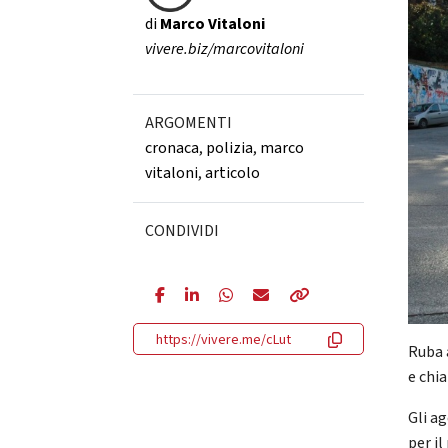
di
Marco Vitaloni
vivere.biz/marcovitaloni
ARGOMENTI
cronaca
,
polizia
,
marco
vitaloni
,
articolo
CONDIVIDI
https://vivere.me/cLut
Ruba 
e chi
Gli a
per il