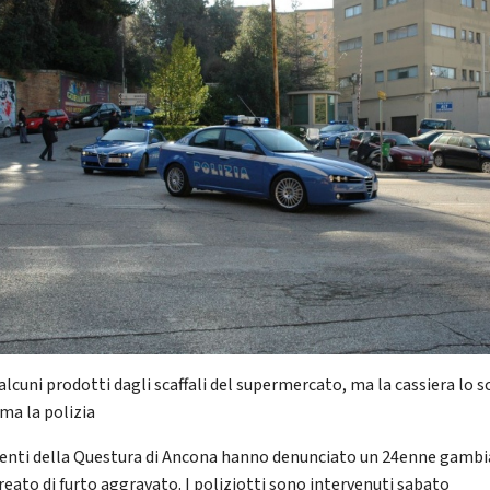
alcuni prodotti dagli scaffali del supermercato, ma la cassiera lo 
ama la polizia
genti della Questura di Ancona hanno denunciato un 24enne gamb
 reato di furto aggravato. I poliziotti sono intervenuti sabato