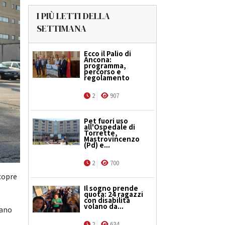
I PIÙ LETTI DELLA
SETTIMANA
Ecco il Palio di
Ancona:
programma,
percorso e
regolamento
2
907
Pet fuori uso
all'Ospedale di
Torrette,
Mastrovincenzo
(Pd) e...
2
700
scopre
Il sogno prende
quota: 24 ragazzi
con disabilità
volano da...
iano
2
634