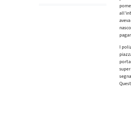
pomer
all'i
aveva 
nasco
pagar
I poli
piazz
porta
super
segnal
Quest