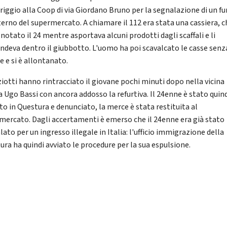
iggio alla Coop di via Giordano Bruno per la segnalazione di un fu
nterno del supermercato. A chiamare il 112 era stata una cassiera, c
notato il 24 mentre asportava alcuni prodotti dagli scaffali e li
ndeva dentro il giubbotto. L'uomo ha poi scavalcato le casse senz
e e si è allontanato.
ziotti hanno rintracciato il giovane pochi minuti dopo nella vicina
a Ugo Bassi con ancora addosso la refurtiva. Il 24enne è stato quin
to in Questura e denunciato, la merce è stata restituita al
mercato. Dagli accertamenti è emerso che il 24enne era già stato
ato per un ingresso illegale in Italia: l'ufficio immigrazione della
ura ha quindi avviato le procedure per la sua espulsione.