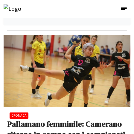
CRONACA
Pallamano femminile: Camerano