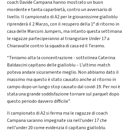
coach Davide Campana hanno mostrato un buon
mordente e tanta caparbietà, contro un avversario di
livello. Il campionato di A2 per le giovanissime gialloblu
riprenderà il 2 Marzo, con il recupero della 1° di ritorno in
casa delle Marconi Jumpers, ma intanto questa settimana
le ragazze parteciperanno al triangolare Under 17 a
Chiaravalle contro la squadra di casa ed il Teramo.
“Teniamo alta la concentrazione - sottolinea Caterina
Baldascini capitano delle gialloblu – L’ultimo match
poteva andare sicuramente meglio. Non abbiamo dato il
massimo ma questo è stato causato anche al ritorno in
campo dopo un lungo stop causato dal covid-19. Per noi è
stata una grande soddisfazione tornare sul parquet dopo
questo periodo davvero difficile”.
Il campionato di A2 si ferma ma le ragazze di coach
Campana saranno impegnate sia nell’under 17 che
nell’under 20 come evidenzia il capitano gialloblu.