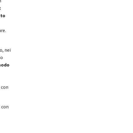
n
t
tto
are.
o, nei
co
 modo
, con
i con