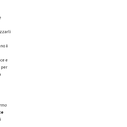
e
zzarli
sono
i
ce e
 per
a
rmo
te
i