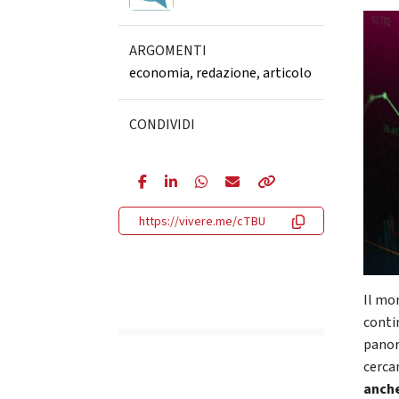
ARGOMENTI
economia
,
redazione
,
articolo
CONDIVIDI
https://vivere.me/cTBU
Il mo
conti
panor
cerca
anche