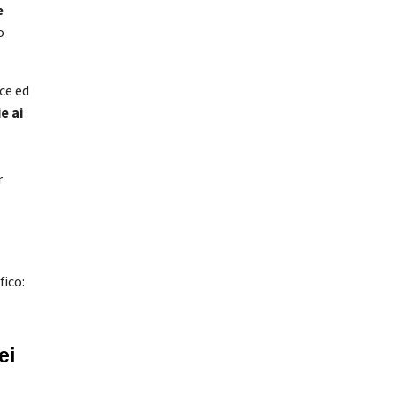
e
o
ice ed
e ai
r
fico:
i 