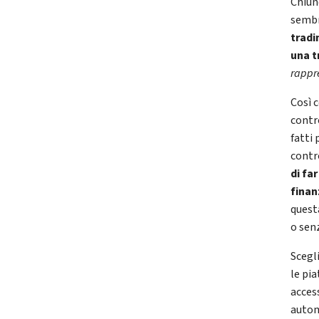
Chiunq
sembr
tradi
una t
rappre
Così 
contr
fatti 
contr
di fa
finan
quest
o senz
Scegl
le pi
access
autom