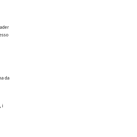
i
rader
tesso
ma da
 i
è