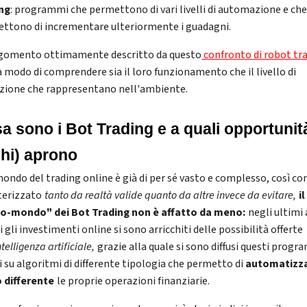
ng
: programmi che permettono di vari livelli di automazione e ch
ttono di incrementare ulteriormente i guadagni.
gomento ottimamente descritto da questo
confronto di robot tr
à modo di comprendere sia il loro funzionamento che il livello di
uzione che rappresentano nell'ambiente.
a sono i Bot Trading e a quali opportunità
chi) aprono
 mondo del trading online è già di per sé vasto e complesso, così c
terizzato
tanto da realtà valide quanto da altre invece da evitare,
il
o-mondo" dei Bot Trading non è affatto da meno:
negli ultimi
i gli investimenti online si sono arricchiti delle possibilità offerte
ntelligenza artificiale,
grazie alla quale si sono diffusi questi prog
i su algoritmi di differente tipologia che permetto di
automatizza
differente
le proprie operazioni finanziarie.