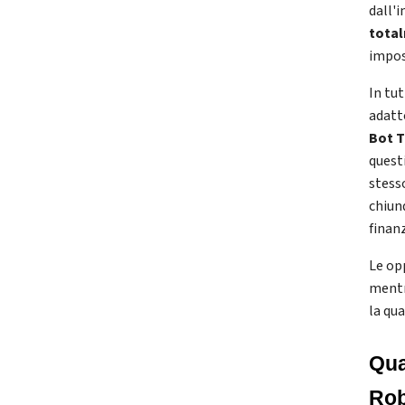
dall'i
total
impos
In tut
adatt
Bot T
quest
stesso
chiunq
finanz
Le op
mentre
la qua
Qua
Rob