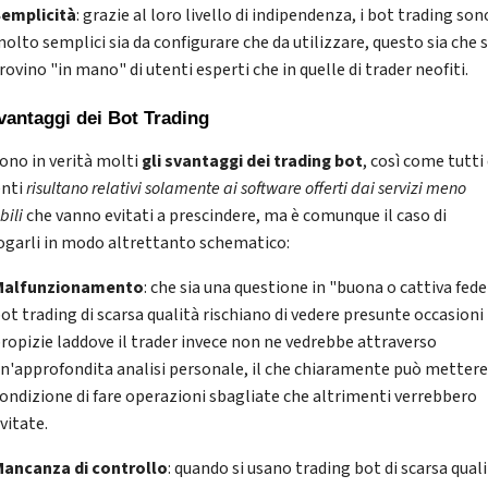
Semplicità
: grazie al loro livello di indipendenza, i bot trading son
olto semplici sia da configurare che da utilizzare, questo sia che s
rovino "in mano" di utenti esperti che in quelle di trader neofiti.
svantaggi dei Bot Trading
ono in verità molti
gli svantaggi dei trading bot
, così come tutti 
enti
risultano relativi solamente ai software offerti dai servizi meno
bili
che vanno evitati a prescindere, ma è comunque il caso di
logarli in modo altrettanto schematico:
Malfunzionamento
: che sia una questione in "buona o cattiva fede"
ot trading di scarsa qualità rischiano di vedere presunte occasioni
ropizie laddove il trader invece non ne vedrebbe attraverso
n'approfondita analisi personale, il che chiaramente può mettere
ondizione di fare operazioni sbagliate che altrimenti verrebbero
vitate.
ancanza di controllo
: quando si usano trading bot di scarsa qual