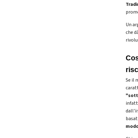
Tradi
prome
Un ar
che d
rivol
Cos
ris
Se il
carat
"sott
infatt
dall'
i
basat
modo 