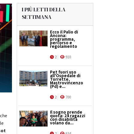
I PIÙ LETTI DELLA
SETTIMANA
Ecco il Palio di
Ancona:
programma,
percorso e
regolamento
2
910
Pet fuori uso
all'Ospedale di
Torrette,
Mastrovincenzo
(Pd) e...
2
700
Il sogno prende
 che
quota: 24 ragazzi
con disabilità
volano da...
le
Bot
2
634