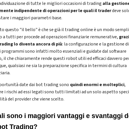
ndividuazione di tutte le migliori occasioni di trading
alla gestion
mente indipendente di operazioni per le quali il trader
deve sol
tare i maggiori parametri base.
to questo "il bello" è che se già il trading online è un modo sempl
o a tutti per procede ad operazioni finanziarie remunerative,
grazi
rading lo diventa ancora di più
: la configurazione e la gestione di
i programmi sono infatti molto essenziali e guidate dal software
, il che chiaramente rende questi robot utili ed efficaci davvero pe
ue, qualsiasi ne sia la preparazione specifica in termini di cultura
iaria.
portunità date dai bot trading sono
quindi enormi e molteplici
,
 i rischi ad essi legati sono tutti limitati ad un solo aspetto speci
lità del provider che viene scelto.
li sono i maggiori vantaggi e svantaggi de
ot Trading?