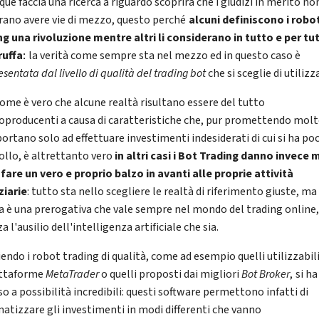
ue faccia una ricerca a riguardo scoprirà che i giudizi in merito no
ano avere vie di mezzo, questo perché
alcuni definiscono i robo
ng una rivoluzione mentre altri li considerano in tutto e per tu
ruffa
la verità come sempre sta nel mezzo ed in questo caso è
: 
sentata dal livello di qualità del trading bot
che si sceglie di utilizz
come è vero che alcune realtà risultano essere del tutto
oproducenti a causa di caratteristiche che, pur promettendo molt
portano solo ad effettuare investimenti indesiderati di cui si ha po
ollo, è altrettanto vero
in altri casi i Bot Trading danno invece
r fare un vero e proprio balzo in avanti alle proprie attività
ziarie
: tutto sta nello scegliere le realtà di riferimento giuste, ma
a è una prerogativa che vale sempre nel mondo del trading online
a l'ausilio dell'intelligenza artificiale che sia.
iendo i robot trading di qualità, come ad esempio quelli utilizzabil
attaforme
MetaTrader
o quelli proposti dai migliori
Bot Broker
,
si ha
o a possibilità incredibili: questi software permettono infatti di
atizzare gli investimenti in modi differenti che vanno