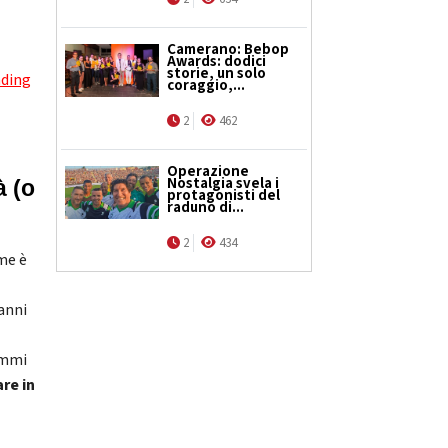
e
Camerano: Bebop
Awards: dodici
storie, un solo
ading
coraggio,...
2
462
Operazione
Nostalgia svela i
 (o 
protagonisti del
raduno di...
2
434
ome è
 anni
rammi
re in