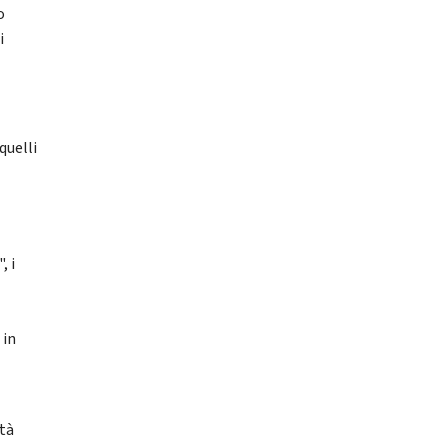
o
i
quelli
, i
 in
ità