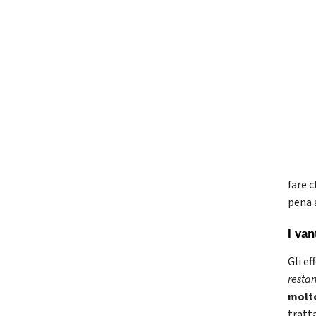
fare 
pena a
I van
Gli ef
restan
molto
tratta