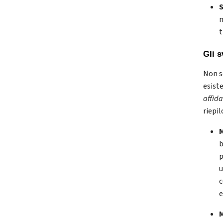
m
t
Gli 
Non s
esist
affida
riepi
b
p
u
c
e
M