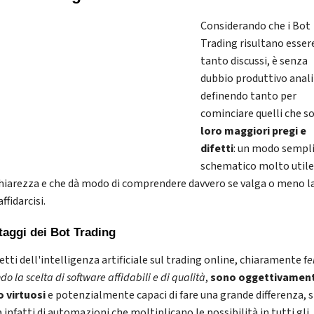
Considerando che i Bot
Trading risultano esser
tanto discussi, è senza
dubbio produttivo anali
definendo tanto per
cominciare quelli che 
loro maggiori pregi e
difetti
: un modo sempli
schematico molto utile
chiarezza e che dà modo di comprendere davvero se valga o meno l
ffidarcisi.
taggi dei Bot Trading
fetti dell'intelligenza artificiale sul trading online, chiaramente f
e
do la scelta di software affidabili e di qualità
,
sono oggettivamen
 virtuosi
e potenzialmente capaci di fare una grande differenza, s
 infatti di automazioni che moltiplicano le possibilità in tutti gli