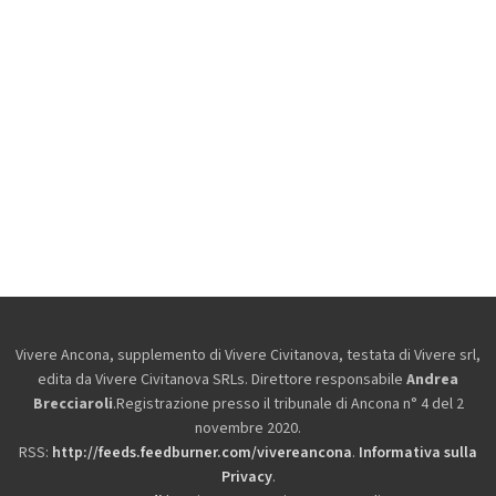
Vivere Ancona, supplemento di Vivere Civitanova, testata di Vivere srl,
edita da
Vivere Civitanova SRLs. Direttore responsabile
Andrea
Brecciaroli
.Registrazione presso il tribunale di Ancona n° 4 del 2
novembre 2020.
RSS:
http://feeds.feedburner.com/vivereancona
.
Informativa sulla
Privacy
.