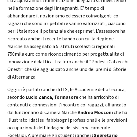
sia acquistando strumentazione adeguata sia investendo
nella formazione degli insegnanti. E’ tempo di
abbandonare il nozionismo ed essere coinvolgenti coi
ragazzi che sono irripetibili e vanno valorizzati, ciascuno
per il talento e il potenziale che esprime”. L’assessore ha
ricordato anche il recente bando con cui la Regione
Marche ha assegnato a 5 istituti scolastici regionali
750mila euro come riconoscimento per progettualità di
innovazione didattica. Tra loro anche il “Podesti Calzecchi
Onesti” che si è aggiudicato anche uno dei premi di Storie
di Alternanza.
Oggi si è parlato anche di ITS, le Accademie della tecnica,
secondo
Lucio Zanca, formatore
che ha arricchito di
contenuti e connessioni l’incontro coi ragazzi, affiancato
dal funzionario di Camera Marche
Andrea Mosconi
che ha
illustrato i dati sui fabbisogni professionali e le previsioni
occupazionali dell’indagine del sistema camerale
Excelsior. A premiare gli studenti anche
il Segretario