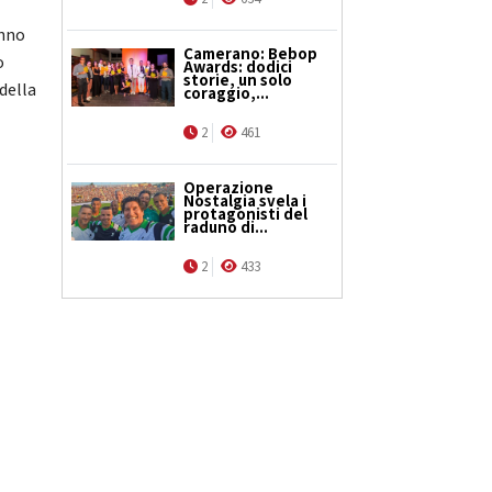
anno
Camerano: Bebop
o
Awards: dodici
storie, un solo
 della
coraggio,...
2
461
Operazione
Nostalgia svela i
protagonisti del
raduno di...
2
433