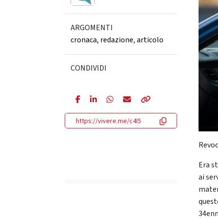
ARGOMENTI
cronaca
,
redazione
,
articolo
CONDIVIDI
https://vivere.me/c4I5
Revoc
Era s
ai ser
materi
quest
34enn