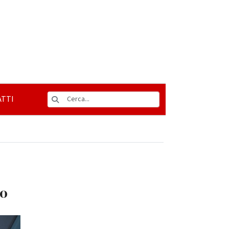
TTI
to