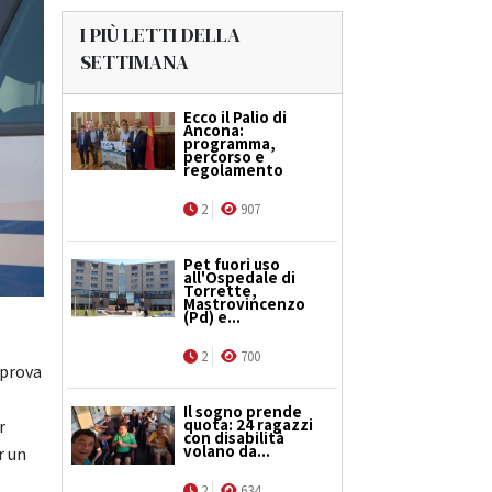
I PIÙ LETTI DELLA
SETTIMANA
Ecco il Palio di
Ancona:
programma,
percorso e
regolamento
2
907
Pet fuori uso
all'Ospedale di
Torrette,
Mastrovincenzo
(Pd) e...
2
700
 prova
Il sogno prende
quota: 24 ragazzi
r
con disabilità
volano da...
r un
2
634