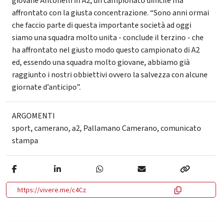
giovane Antonelli in A2, un campionato difficile ma
affrontato con la giusta concentrazione. “Sono anni ormai
che faccio parte di questa importante società ad oggi
siamo una squadra molto unita - conclude il terzino - che
ha affrontato nel giusto modo questo campionato di A2
ed, essendo una squadra molto giovane, abbiamo già
raggiunto i nostri obbiettivi ovvero la salvezza con alcune
giornate d’anticipo”.
ARGOMENTI
sport
,
camerano
,
a2
,
Pallamano Camerano
,
comunicato
stampa
https://vivere.me/c4Cz