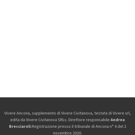
Vivere Ancona, supplemento di Vivere Civitanova, testata di Vivere srl,
edita da
Vivere Civitanova SRLs. Direttore responsabile
Andrea
Brecciaroli
.Registrazione presso il tribunale di Ancona n° 4 del 2
novembre 2020.