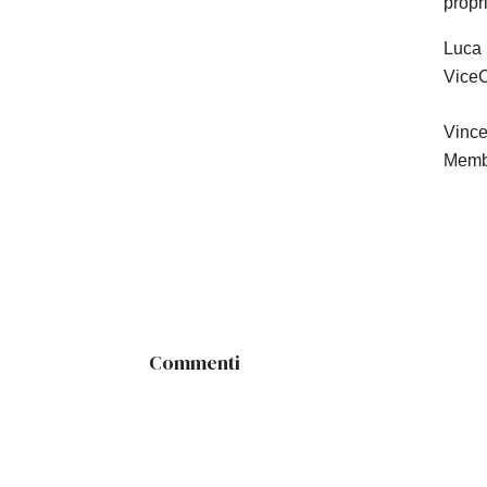
propr
Luca 
ViceC
Vinc
Membr
Commenti