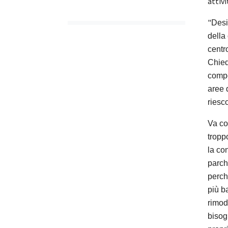
attiv
"
Desi
della 
centro
Chied
compet
aree 
riesc
Va co
tropp
la co
parch
perch
più b
rimod
bisog