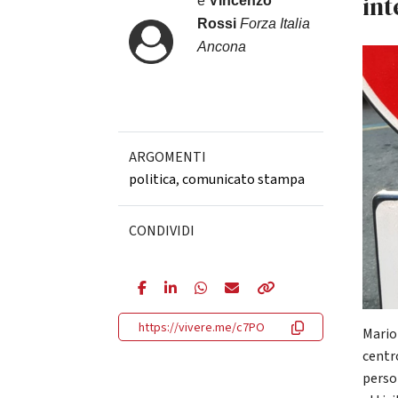
in
e
Vincenzo
Rossi
Forza Italia
Ancona
ARGOMENTI
politica
,
comunicato stampa
CONDIVIDI
https://vivere.me/c7PO
Mariot
centr
perso