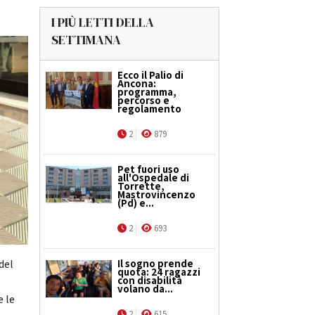
I PIÙ LETTI DELLA
SETTIMANA
Ecco il Palio di
Ancona:
programma,
percorso e
regolamento
2
879
Pet fuori uso
all'Ospedale di
Torrette,
Mastrovincenzo
(Pd) e...
2
693
Il sogno prende
del
quota: 24 ragazzi
con disabilità
volano da...
e le
2
615