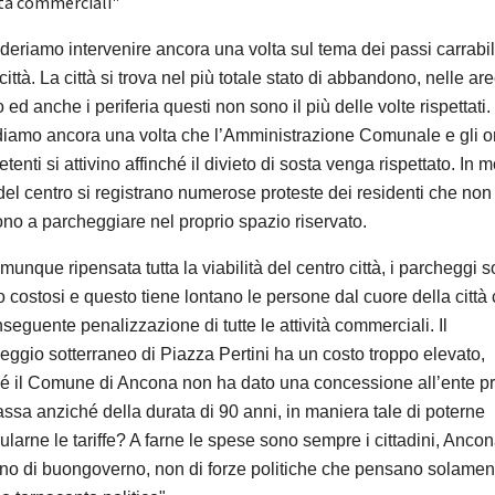
ità commerciali"
deriamo intervenire ancora una volta sul tema dei passi carrabil
città. La città si trova nel più totale stato di abbandono, nelle ar
 ed anche i periferia questi non sono il più delle volte rispettati.
iamo ancora una volta che l’Amministrazione Comunale e gli o
enti si attivino affinché il divieto di sosta venga rispettato. In m
del centro si registrano numerose proteste dei residenti che non
ono a parcheggiare nel proprio spazio riservato.
munque ripensata tutta la viabilità del centro città, i parcheggi 
o costosi e questo tiene lontano le persone dal cuore della città
nseguente penalizzazione di tutte le attività commerciali. Il
eggio sotterraneo di Piazza Pertini ha un costo troppo elevato,
é il Comune di Ancona non ha dato una concessione all’ente pr
assa anziché della durata di 90 anni, in maniera tale di poterne
ularne le tariffe? A farne le spese sono sempre i cittadini, Anco
no di buongoverno, non di forze politiche che pensano solamen