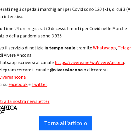
verati negli ospedali marchigiani per Covid sono 120 (-1), di cui 3 (=
a intensiva.
ultime 24 ore registrati 0 decessi. I morti per Covid nelle Marche
inizio della pandemia sono 3.935.
vo il servizio di notizie
in tempo reale
tramite
Whatasapp
,
Teleg
di Vivere Ancona.
hatsapp iscriversi al canale
https://vivere.me/waVivereAncona
.
elegram cercare il canale
@vivereAncona
o cliccare su
vivereancona
.
ci su
Facebook
e
Twitter
.
iti alla nostra newsletter
arica
df
Torna all'articolo