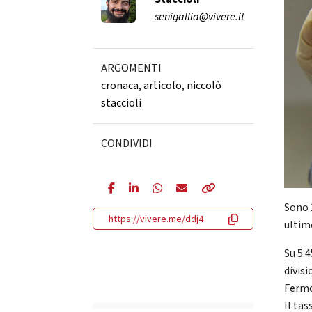
senigallia@vivere.it
ARGOMENTI
cronaca
,
articolo
,
niccolò
staccioli
CONDIVIDI
Sono 2
https://vivere.me/ddj4
ultime
Su 5.4
divisi
Fermo
Il tas