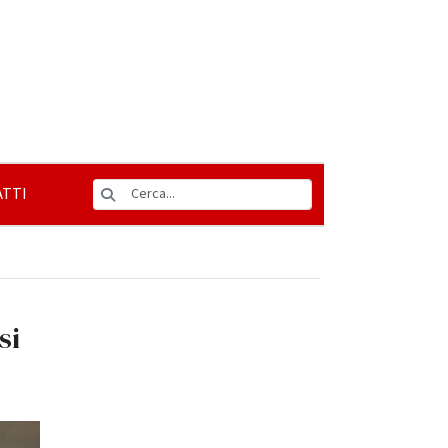
TTI
si