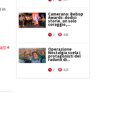
) in
Camerano: Bebop
Awards: dodici
storie, un solo
coraggio,...
2
448
ram
e
Operazione
Nostalgia svela i
protagonisti del
raduno di...
2
428