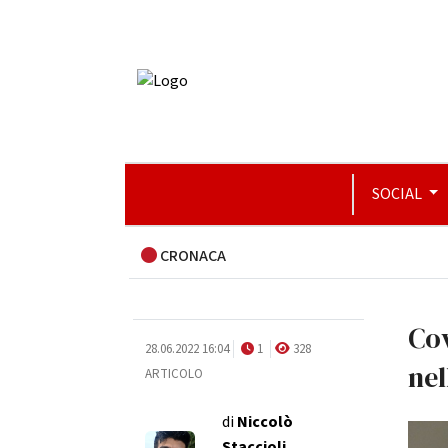
SOCIAL
CRONACA
Cov
28.06.2022 16:04
1
328
nel
ARTICOLO
di
Niccolò
Staccioli