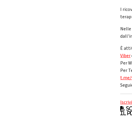
I rico
terapi
Nelle 
dall'
È atti
Viber
Per W
Per T
t.me/
Segui
Iscriv
Sc
il p