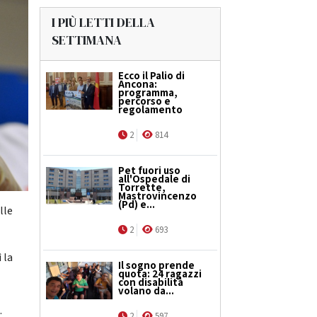
I PIÙ LETTI DELLA
SETTIMANA
Ecco il Palio di
Ancona:
programma,
percorso e
regolamento
2
814
Pet fuori uso
all'Ospedale di
Torrette,
Mastrovincenzo
(Pd) e...
lle
2
693
 la
Il sogno prende
quota: 24 ragazzi
con disabilità
volano da...
.
2
597