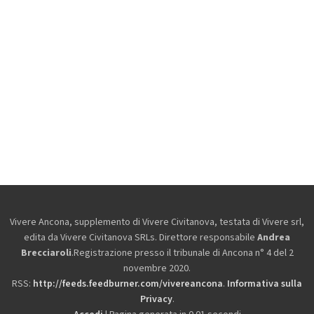
Vivere Ancona, supplemento di Vivere Civitanova, testata di Vivere srl,
edita da
Vivere Civitanova SRLs. Direttore responsabile
Andrea
Brecciaroli
.Registrazione presso il tribunale di Ancona n° 4 del 2
novembre 2020.
RSS:
http://feeds.feedburner.com/vivereancona
.
Informativa sulla
Privacy
.