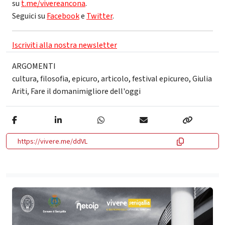
su
t.me/vivereancona
.
Seguici su
Facebook
e
Twitter
.
Iscriviti alla nostra newsletter
ARGOMENTI
cultura
,
filosofia
,
epicuro
,
articolo
,
festival epicureo
,
Giulia
Ariti
,
Fare il domanimigliore dell'oggi
https://vivere.me/ddVL