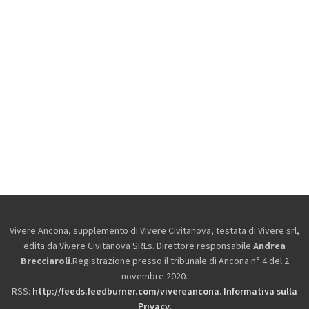
Vivere Ancona, supplemento di Vivere Civitanova, testata di Vivere srl,
edita da
Vivere Civitanova SRLs. Direttore responsabile
Andrea
Brecciaroli
.Registrazione presso il tribunale di Ancona n° 4 del 2
novembre 2020.
RSS:
http://feeds.feedburner.com/vivereancona
.
Informativa sulla
Privacy
.