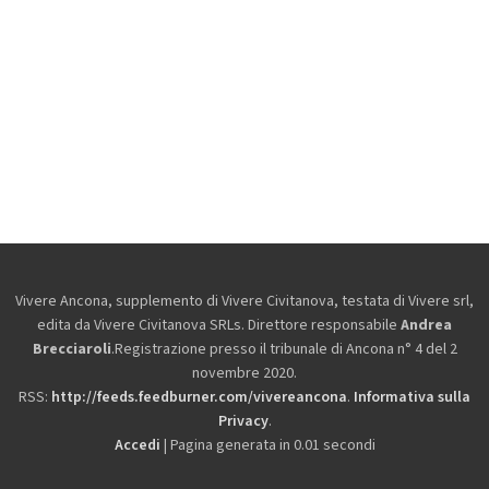
Vivere Ancona, supplemento di Vivere Civitanova, testata di Vivere srl,
edita da
Vivere Civitanova SRLs. Direttore responsabile
Andrea
Brecciaroli
.Registrazione presso il tribunale di Ancona n° 4 del 2
novembre 2020.
RSS:
http://feeds.feedburner.com/vivereancona
.
Informativa sulla
Privacy
.
Accedi
| Pagina generata in 0.01 secondi