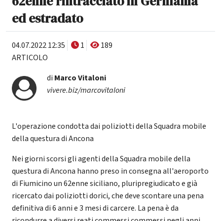
62enne rintracciato in Germania
ed estradato
04.07.2022 12:35
1
189
ARTICOLO
di
Marco Vitaloni
vivere.biz/marcovitaloni
L'operazione condotta dai poliziotti della Squadra mobile
della questura di Ancona
Nei giorni scorsi gli agenti della Squadra mobile della
questura di Ancona hanno preso in consegna all'aeroporto
di Fiumicino un 62enne siciliano, pluripregiudicato e già
ricercato dai poliziotti dorici, che deve scontare una pena
definitiva di 6 anni e 3 mesi di carcere. La pena è da
ricondurre a diversi reati commessi commessi negli anni