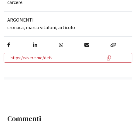
carcere.
ARGOMENTI
cronaca
,
marco vitaloni
,
articolo
https://vivere.me/defv
Commenti