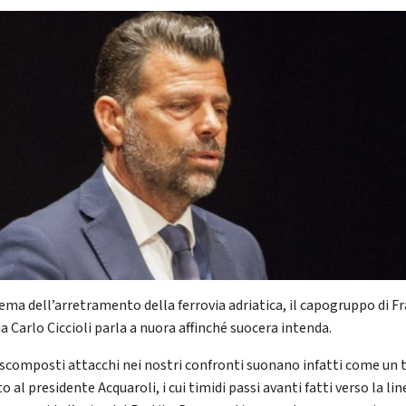
ema dell’arretramento della ferrovia adriatica, il capogruppo di Fr
ia Carlo Ciccioli parla a nuora affinché suocera intenda.
i scomposti attacchi nei nostri confronti suonano infatti come un t
 al presidente Acquaroli, i cui timidi passi avanti fatti verso la li