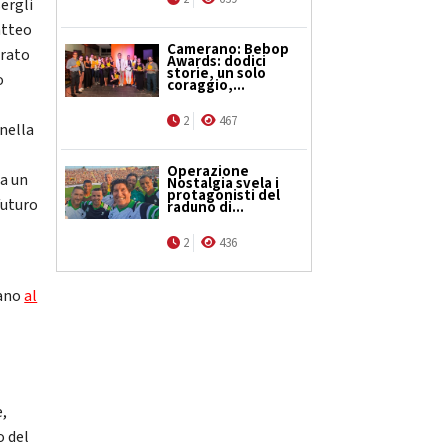
ergli
atteo
Camerano: Bebop
orato
Awards: dodici
storie, un solo
o
coraggio,...
2
467
 nella
Operazione
ha un
Nostalgia svela i
protagonisti del
 futuro
raduno di...
2
436
cano
al
e,
o del