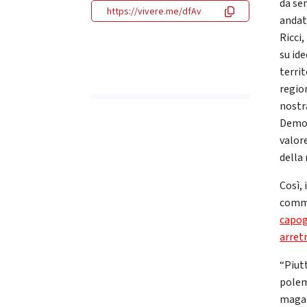
da se
https://vivere.me/dfAv
andati
Ricci,
su id
terri
region
nostr
Democ
valore
della
Così,
commi
capogr
arret
“Piut
polemi
magar