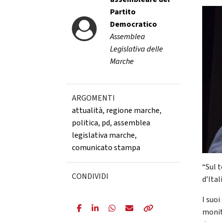
Partito
Democratico
Assemblea
Legislativa delle
Marche
ARGOMENTI
attualità
,
regione marche
,
politica
,
pd
,
assemblea
legislativa marche
,
comunicato stampa
“Sul t
CONDIVIDI
d’Ital
I suo
monito