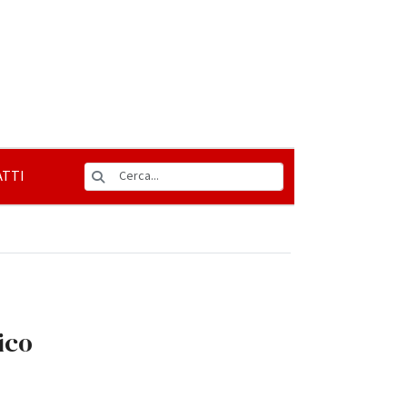
TTI
ico