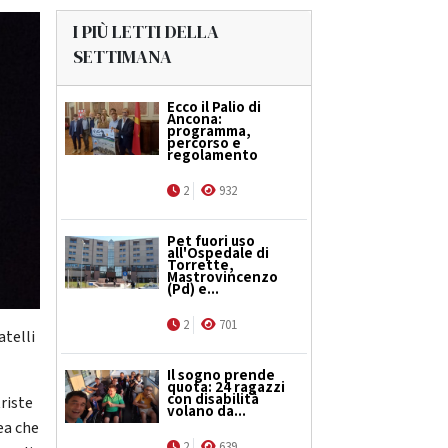
I PIÙ LETTI DELLA
SETTIMANA
Ecco il Palio di
Ancona:
programma,
percorso e
regolamento
2
932
Pet fuori uso
all'Ospedale di
Torrette,
Mastrovincenzo
(Pd) e...
2
701
atelli
Il sogno prende
quota: 24 ragazzi
con disabilità
riste
volano da...
nea che
2
639