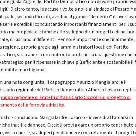
mpre guida l’agire del Partito Democratico non devono proprio ess
 giù. D’altro canto, le accuse rivolte a noi e al sindaco di Pesaro M
 il quale, secondo Ciccioli, avrebbe il grande “demerito” di aver lav
ee serie e credibili conquistando importanti finanziamenti per il su
torio ma propedeutici anche allo sviluppo di un progetto di natura
ale, ci lasciano indifferenti. Per noi è importante che finalmente,
a regione, proprio grazie agli amministratori locali del Partito
ratico, si sia aperto un confronto proficuo su una questione che 
 strategico per il ripensare in chiave più efficiente e sostenibile il
 mobilità marchigiana”.
 in una nota congiunta, il capogruppo Maurizio Mangialardi e il
ssario regionale del Partito Democratico Alberto Losacco repli
uppo regionale di Fratelli d’Italia Carlo Ciccioli sul progetto di
ramento della ferrovia adriatica
.
tosto - concludono Mangialardi e Losacco - invece di attardarsi in
che inutili e dannose, Ciccioli provi a dare un proprio contributo 
i, visto che c’è, si adoperi per difendere concretamente il progett