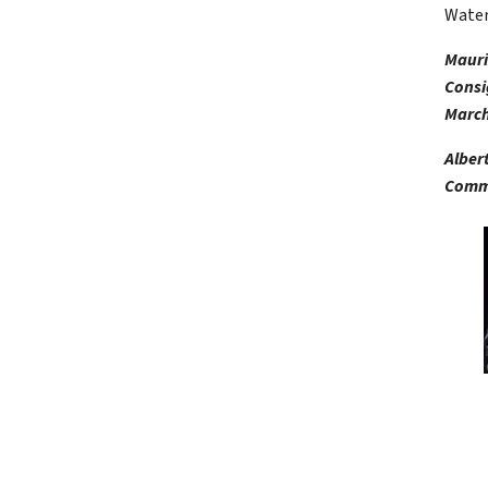
Water
Mauri
Consi
Marc
Alber
Commi