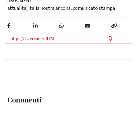
ARGOMENTI
attualità
,
italia nostra ancona
,
comunicato stampa
https://vivere.me/dfYM
Commenti