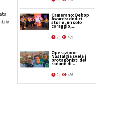
tata
Camerano: Bebop
Awards: dodici
lizia
storie, un solo
coraggio,...
2
469
Operazione
Nostalgia svela i
protagonisti del
raduno di...
2
436