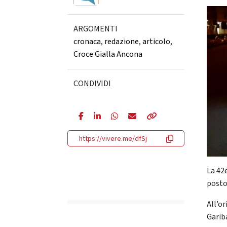
ARGOMENTI
cronaca
,
redazione
,
articolo
,
Croce Gialla Ancona
CONDIVIDI
https://vivere.me/dfSj
La 42
posto 
All’or
Garib