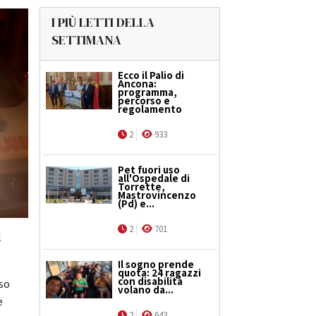
I PIÙ LETTI DELLA
SETTIMANA
Ecco il Palio di
Ancona:
programma,
percorso e
regolamento
2
933
Pet fuori uso
all'Ospedale di
Torrette,
Mastrovincenzo
(Pd) e...
2
701
l
Il sogno prende
quota: 24 ragazzi
con disabilità
rso
volano da...
e
2
643