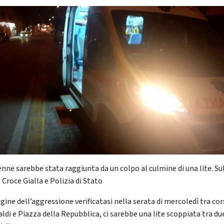
enne sarebbe stata raggiunta da un colpo al culmine di una lite. Su
Croce Gialla e Polizia di Stato
igine dell’aggressione verificatasi nella serata di mercoledì tra co
aldi e Piazza della Repubblica, ci sarebbe una lite scoppiata tra du