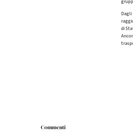
grupp
Dagli
raggi
di St
Ancon
trasp
Commenti