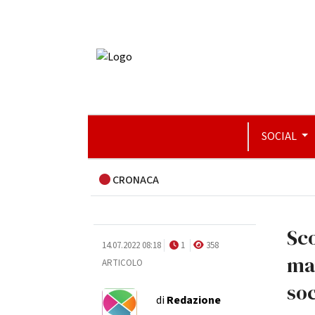
SOCIAL
CRONACA
Sco
14.07.2022 08:18
1
358
man
ARTICOLO
so
di
Redazione