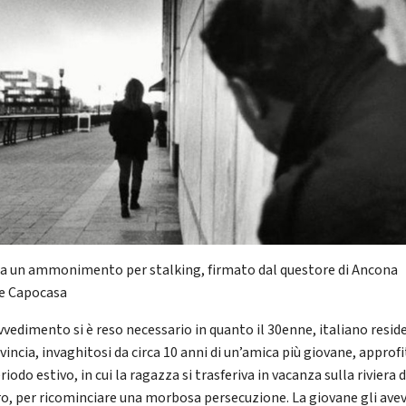
a un ammonimento per stalking, firmato dal questore di Ancona
e Capocasa
ovvedimento si è reso necessario in quanto il 30enne, italiano resid
vincia, invaghitosi da circa 10 anni di un’amica più giovane, approf
riodo estivo, in cui la ragazza si trasferiva in vacanza sulla riviera 
o, per ricominciare una morbosa persecuzione. La giovane gli ave