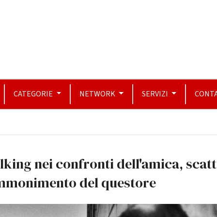
CATEGORIE
NETWORK
SERVIZI
CONTA
lking nei confronti dell'amica, scat
ammonimento del questore