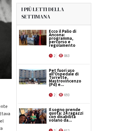
I PIÙ LETTI DELLA
SETTIMANA
Ecco il Palio di
Ancona:
programma,
percorso e
regolamento
2
863
Pet fuori uso
all'Ospedale di
Torrette,
Mastrovincenzo
(Pd) e...
2
693
ente
Il sogno prende
quota: 24 ragazzi
ittava
con disabilità
volano da...
del
va
2
612