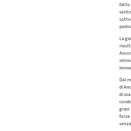
fatto
sentim
sotto
pedin
La gio
rivolt
Ancon
intim
lesiva
Dal m
di Anc
dr.ss
condo
gravi
forze
senza 