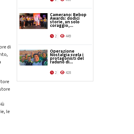
Camerano: Bebop
Awards: dodici
storie, un solo
coraggio,...
2
449
ore di
Operazione
nto,
Nostalgia svela i
protagonisti del
a
raduno di...
2
428
store
estore
più
e, le