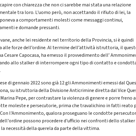
 capire con chiarezza che non ci sarebbe mai stata una relazione
entale tra loro. L'uomo però, non accettando il rifiuto di lei, la
poneva a comportamenti molesti come messaggi continui,
amenti e domande pressanti.
vane, anche lei residente nel territorio della Provincia, si è quindi
a alle forze dell’ordine. Al termine dell’attività istruttoria, il quest
a Cesare Capocasa, ha emesso il provvedimento dell’ Ammonime
ando allo stalker di interrompere ogni tipo di contatto e condott
.
ese di gennaio 2022 sono già 12 gli Ammonimenti emessi dal Que
ona, su istruttoria della Divisione Anticrimine diretta dal Vice Qu
a Marina Pepe, per contrastare la violenza di genere e porre freno a
tte moleste e persecutorie, prima che travalichino in fatti reato 
. Con l'Ammonimento, qualora proseguano le condotte persecutori
 dell'ordine possono procedere d'ufficio nei confronti dello stalker
la necessità della querela da parte della vittima.