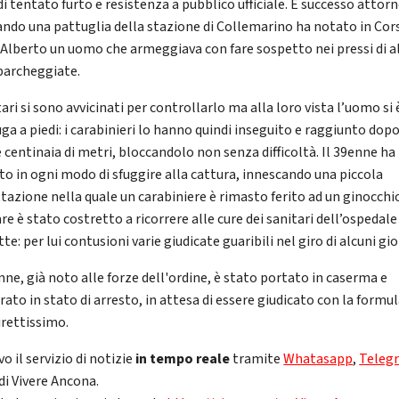
di tentato furto e resistenza a pubblico ufficiale. È successo attorn
ando una pattuglia della stazione di Collemarino ha notato in Cor
 Alberto un uomo che armeggiava con fare sospetto nei pressi di a
parcheggiate.
tari si sono avvicinati per controllarlo ma alla loro vista l’uomo si
uga a piedi: i carabinieri lo hanno quindi inseguito e raggiunto dop
 centinaia di metri, bloccandolo non senza difficoltà. Il 39enne ha
to in ogni modo di sfuggire alla cattura, innescando una piccola
tazione nella quale un carabiniere è rimasto ferito ad un ginocchio
re è stato costretto a ricorrere alle cure dei sanitari dell’ospedale
te: per lui contusioni varie giudicate guaribili nel giro di alcuni gio
nne, già noto alle forze dell'ordine, è stato portato in caserma e
rato in stato di arresto, in attesa di essere giudicato con la formul
irettissimo.
vo il servizio di notizie
in tempo reale
tramite
Whatasapp
,
Teleg
di Vivere Ancona.