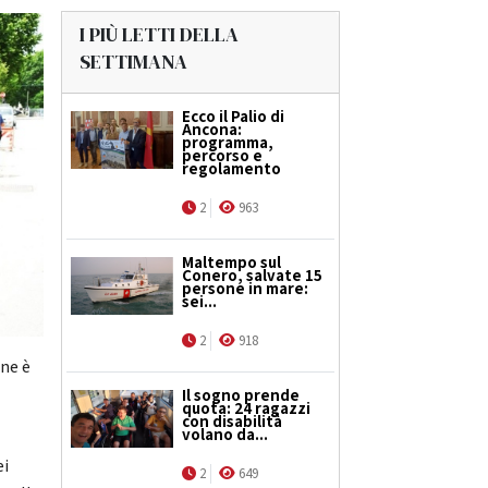
I PIÙ LETTI DELLA
SETTIMANA
Ecco il Palio di
Ancona:
programma,
percorso e
regolamento
2
963
Maltempo sul
Conero, salvate 15
persone in mare:
sei...
2
918
one è
Il sogno prende
quota: 24 ragazzi
con disabilità
volano da...
ei
2
649