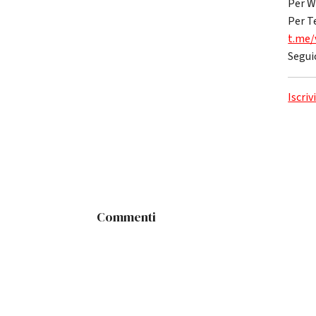
Per W
Per T
t.me/
Segui
Iscriv
Commenti