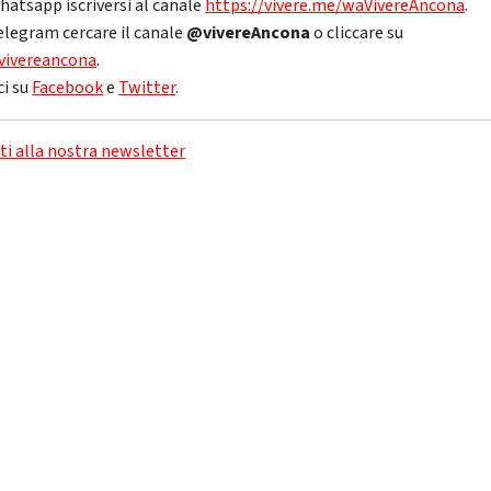
hatsapp iscriversi al canale
https://vivere.me/waVivereAncona
.
elegram cercare il canale
@vivereAncona
o cliccare su
vivereancona
.
ci su
Facebook
e
Twitter
.
iti alla nostra newsletter