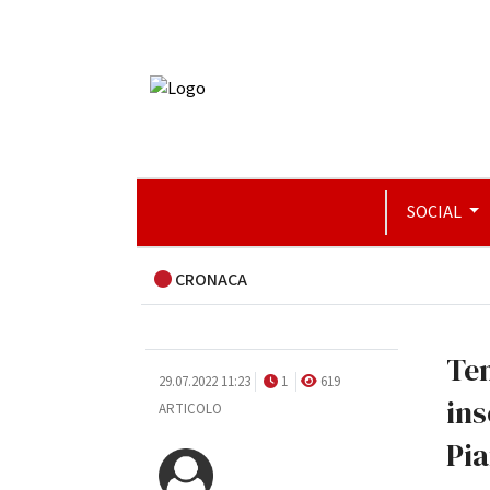
SOCIAL
CRONACA
Ten
29.07.2022 11:23
1
619
ins
ARTICOLO
Pi