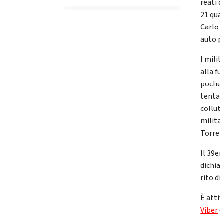
reati 
21 qu
Carlo
auto 
I mili
alla f
poche
tenta
collut
milita
Torret
Il 39e
dichia
rito d
È atti
Viber