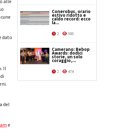
o alle
so
Conerobus, orario
estivo ridotto e
lcune
caldo record: ecco
la...
2
580
 è dato
o
Camerano: Bebop
Awards: dodici
storie, un solo
coraggio,...
. Il
2
474
 di
rni.
a del
ram
e