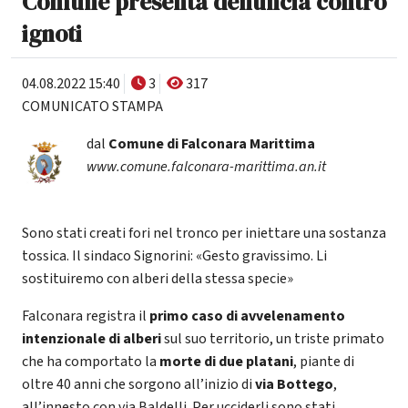
Comune presenta denuncia contro
ignoti
04.08.2022 15:40
3
317
COMUNICATO STAMPA
dal
Comune di Falconara Marittima
www.comune.falconara-marittima.an.it
Sono stati creati fori nel tronco per iniettare una sostanza
tossica. Il sindaco Signorini: «Gesto gravissimo. Li
sostituiremo con alberi della stessa specie»
Falconara registra il
primo caso di avvelenamento
intenzionale di alberi
sul suo territorio, un triste primato
che ha comportato la
morte di due platani
, piante di
oltre 40 anni che sorgono all’inizio di
via Bottego
,
all’innesto con via Baldelli. Per ucciderli sono stati