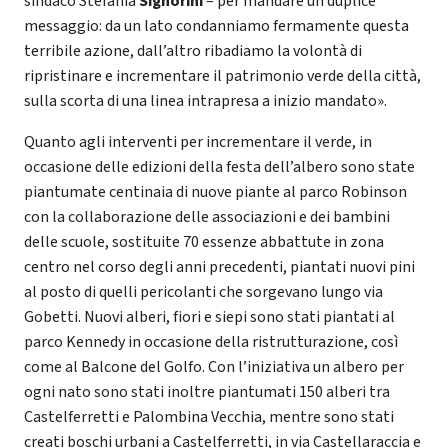
sindaco Stefania
Signorini
– per mandare un duplice
messaggio: da un lato condanniamo fermamente questa
terribile azione, dall’altro ribadiamo la volontà di
ripristinare e incrementare il patrimonio verde della città,
sulla scorta di una linea intrapresa a inizio mandato».
Quanto agli interventi per incrementare il verde, in
occasione delle edizioni della festa dell’albero sono state
piantumate centinaia di nuove piante al parco Robinson
con la collaborazione delle associazioni e dei bambini
delle scuole, sostituite 70 essenze abbattute in zona
centro nel corso degli anni precedenti, piantati nuovi pini
al posto di quelli pericolanti che sorgevano lungo via
Gobetti. Nuovi alberi, fiori e siepi sono stati piantati al
parco Kennedy in occasione della ristrutturazione, così
come al Balcone del Golfo. Con l’iniziativa un albero per
ogni nato sono stati inoltre piantumati 150 alberi tra
Castelferretti e Palombina Vecchia, mentre sono stati
creati boschi urbani a Castelferretti, in via Castellaraccia e