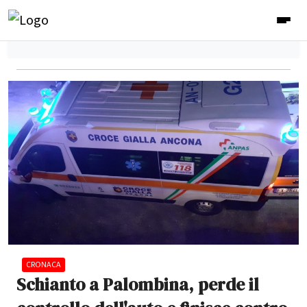
CRONACA
Schianto a Palombina, perde il