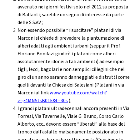
avvenuto nei giorni festivi solo nel 2012 su proposta
di Ballanti; sarebbe un segno di interesse da parte
delle S.S.V.V.;
Non essendo possibile “risuscitare” platani di via
Marconi si chiede di prevedere la piantumazione di
alberi adatti agli ambienti urbani (seppur il Prof.
Floriano Bonifazi giudicò i platani come alberi
assolutamente idonei a tali ambienti) ad esempio
tigli, lecci, bagolari e non semplici ciliegini che nel
giro di un anno saranno danneggiati e distrutti come
quelli davanti la Chiesa dei Salesiani (Platani in via
Marconi al link
www.youtube.com/watch?
v=g4MN5tsB01k&t=30s
);
I grandi platani ultradecennali ancora presenti in Via
Torresi, Via Tavernelle, Viale G. Bruno, Corso Carlo
Alberto, ecc.. devono essere “liberati” alla base del
tronco dall’asfalto malsanamente posizionato in
passato e anche poche settimane fa (Censimento