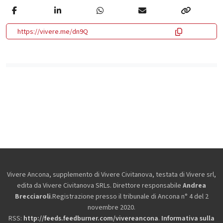
https://vivere.me/dn9Q
Vivere Ancona, supplemento di Vivere Civitanova, testata di Vivere srl,
edita da
Vivere Civitanova SRLs. Direttore responsabile
Andrea
Brecciaroli
.Registrazione presso il tribunale di Ancona n° 4 del 2
novembre 2020.
RSS:
http://feeds.feedburner.com/vivereancona
.
Informativa sulla