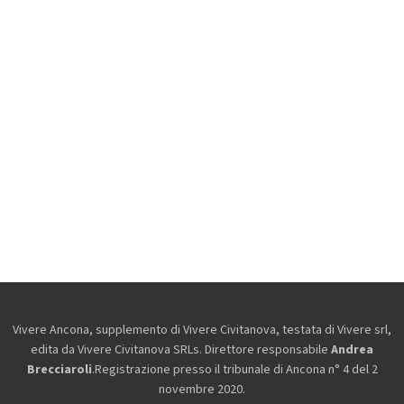
Vivere Ancona, supplemento di Vivere Civitanova, testata di Vivere srl,
edita da
Vivere Civitanova SRLs. Direttore responsabile
Andrea
Brecciaroli
.Registrazione presso il tribunale di Ancona n° 4 del 2
novembre 2020.