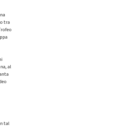
ona
o tra
Trofeo
oppa
mi
na, al
uanta
ideo
n tal