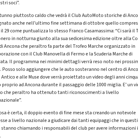
stri soci”.
tunno piuttosto caldo che vedrà il Club AutoMoto storiche di Anc
nato anche nell’ultimo fine settimana di ottobre quello compres
 e il 29 come puntualizza lo stesso Franco Casamassima: “Ci sarà il 
onero in notturna giunto alla sua sedicesima edizione oltre alla C
 di Ancona che peraltro fa parte del Trofeo Marche organizzato in
borazione con il Club Manovella di Fermo e la Scuderia Marche di
ata. Il programma nei minimi dettagli verrà reso noto nei prossi
i. Posso solo aggiungere che le auto sosteranno nel centro di Anco
 Antico e alle Muse dove verrà proiettato un video degli anni cinq
o proprio ad Ancona durante il passaggio delle 1000 miglia. E’ un v
to che peraltro ha ottenuto tanti riconoscimenti a livello
nazionale”.
osa è certa, il doppio evento di fine mese sta creando un notevole
sse a livello nazionale a giudicare dai tanti equipaggi che in questi
i stanno chiamando i responsabili del club per avere informazioni i
.