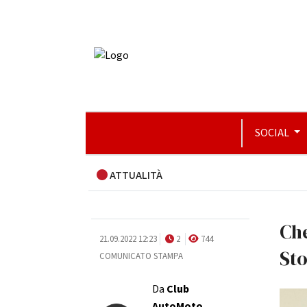
SOCIAL
ATTUALITÀ
Che
21.09.2022 12:23
2
744
St
COMUNICATO STAMPA
Da
Club
AutoMoto