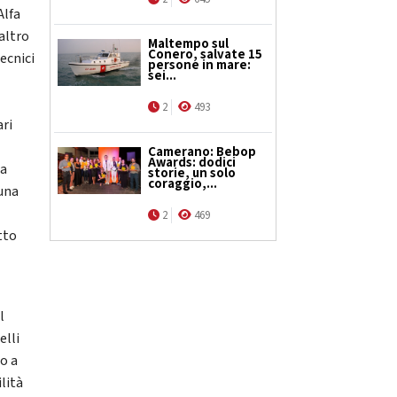
Alfa
altro
Maltempo sul
Conero, salvate 15
ecnici
persone in mare:
sei...
2
493
ri
Camerano: Bebop
Awards: dodici
ta
storie, un solo
coraggio,...
 una
2
469
tto
l
elli
ro a
lità