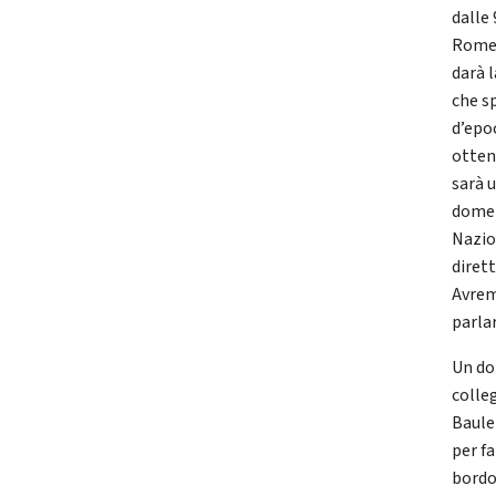
dalle
Romeo
darà l
che s
d’epo
otten
sarà 
domen
Nazio
diret
Avrem
parla
Un do
colle
Baule
per f
bordo 