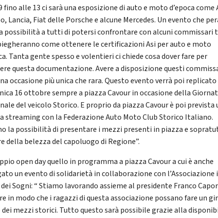
 9 fino alle 13 ci sarà una esposizione di auto e moto d’epoca come 
, Lancia, Fiat delle Porsche e alcune Mercedes. Un evento che per
a possibilità a tutti di potersi confrontare con alcuni commissari t
piegheranno come ottenere le certificazioni Asi per auto e moto
ca. Tanta gente spesso e volentieri ci chiede cosa dover fare per
ere questa documentazione. Avere a disposizione questi commissa
una occasione più unica che rara. Questo evento verrà poi replicato
ica 16 ottobre sempre a piazza Cavour in occasione della Giorna
nale del veicolo Storico. E proprio da piazza Cavour è poi prevista
ta streaming con la Federazione Auto Moto Club Storico Italiano.
o la possibilità di presentare i mezzi presenti in piazza e sopratu
re della belezza del capoluogo di Regione”.
ppio open day quello in programma a piazza Cavour a cui è anche
gato un evento di solidarietà in collaborazione con l’Associazione i
 dei Sogni: “ Stiamo lavorando assieme al presidente Franco Capor
are in modo che i ragazzi di questa associazione possano fare un gi
dei mezzi storici. Tutto questo sarà possibile grazie alla disponibi