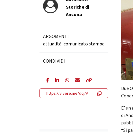
Storiche di
Ancona
ARGOMENTI
attualità
,
comunicato stampa
CONDIVIDI
Due O
https://vivere.me/dq7V
Coner
E’ un
di An
pubbl
“Si p