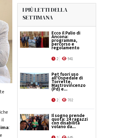
I PIÙ LETTI DELLA
SETTIMANA
Ecco il Palio di
Ancona:
programma,
percorso e
regolamento
2
941
Pet fuori uso
all'Ospedale di
Torrette,
Mastrovincenzo
(Pd) e...
nte
2
702
iche
Il sogno prende
quota: 24 ragazzi
il
con disabilità
volano da...
sima
:
ve
2
645