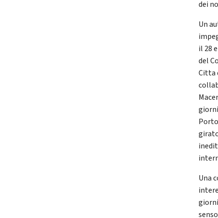
dei no
Un au
impeg
il 28
del C
Citta
colla
Macer
giorn
Porto
girat
inedi
inter
Una c
intere
giorn
senso