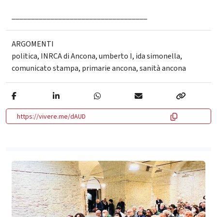
___________________________________
ARGOMENTI
politica
,
INRCA di Ancona
,
umberto I
,
ida simonella
,
comunicato stampa
,
primarie ancona
,
sanità ancona
https://vivere.me/dAUD