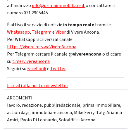
all’indirizzo
info@primaimmobiliare.it
o contattare il
numero 071.2905445.
È attivo il servizio di notizie
in tempo reale
tramite
Whatasapp
,
Telegram
e
Viber
di Vivere Ancona.
Per Whatsapp iscriversi al canale
https://vivere.me/waVivereAncona
.
Per Telegram cercare il canale
@vivereAncona
o cliccare
su
t.me/vivereancona
.
Seguici su
Facebook
e
Twitter
.
Iscriviti alla nostra newsletter
ARGOMENTI
lavoro
,
redazione
,
pubbliredazionale
,
prima immobiliare
,
action days
,
immobiliare ancona
,
Mike Ferry Italy
,
Arianna
Amici
,
Paolo Di Leonardo
,
SoloAffitti Ancona